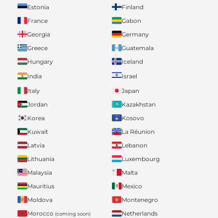
Estonia
Finland
France
Gabon
Georgia
Germany
Greece
Guatemala
Hungary
Iceland
India
Israel
Italy
Japan
Jordan
Kazakhstan
Korea
Kosovo
Kuwait
La Réunion
Latvia
Lebanon
Lithuania
Luxembourg
Malaysia
Malta
Mauritius
Mexico
Moldova
Montenegro
Morocco
Netherlands
(coming soon)