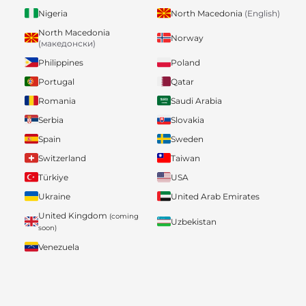
Nigeria
North Macedonia
(English)
North Macedonia
Norway
(македонски)
Philippines
Poland
Portugal
Qatar
Romania
Saudi Arabia
Serbia
Slovakia
Spain
Sweden
Switzerland
Taiwan
Türkiye
USA
Ukraine
United Arab Emirates
United Kingdom
(coming
Uzbekistan
soon)
Venezuela