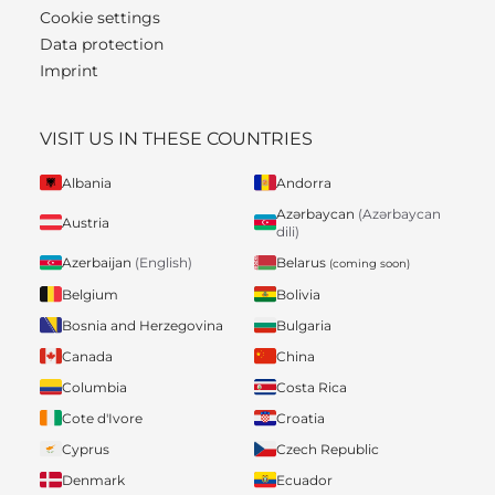
Cookie settings
Data protection
Imprint
VISIT US IN THESE COUNTRIES
Albania
Andorra
Azərbaycan
(Azərbaycan
Austria
dili)
Belarus
Azerbaijan
(English)
(coming soon)
Belgium
Bolivia
Bosnia and Herzegovina
Bulgaria
Canada
China
Columbia
Costa Rica
Cote d'Ivore
Croatia
Cyprus
Czech Republic
Denmark
Ecuador