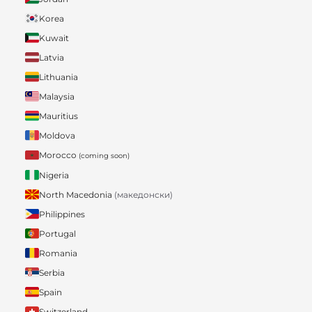
Korea
Kuwait
Latvia
Lithuania
Malaysia
Mauritius
Moldova
Morocco
(coming soon)
Nigeria
North Macedonia
(македонски)
Philippines
Portugal
Romania
Serbia
Spain
Switzerland