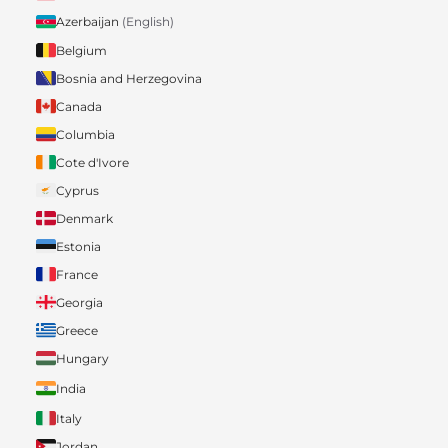
Azerbaijan
(English)
Belgium
Bosnia and Herzegovina
Canada
Columbia
Cote d'Ivore
Cyprus
Denmark
Estonia
France
Georgia
Greece
Hungary
India
Italy
Jordan