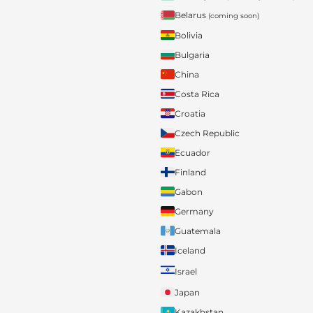
Belarus
(coming soon)
Bolivia
Bulgaria
China
Costa Rica
Croatia
Czech Republic
Ecuador
Finland
Gabon
Germany
Guatemala
Iceland
Israel
Japan
Kazakhstan