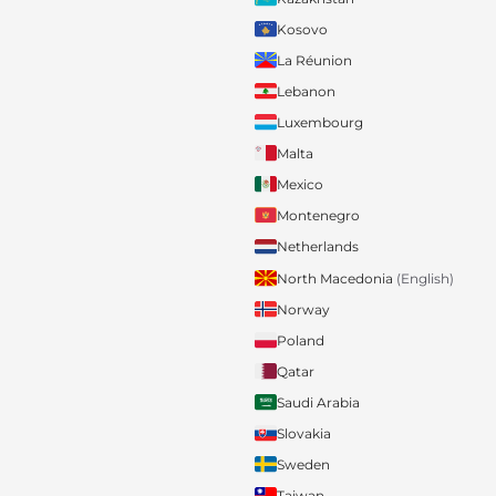
Kosovo
La Réunion
Lebanon
Luxembourg
Malta
Mexico
Montenegro
Netherlands
North Macedonia
(English)
Norway
Poland
Qatar
Saudi Arabia
Slovakia
Sweden
Taiwan