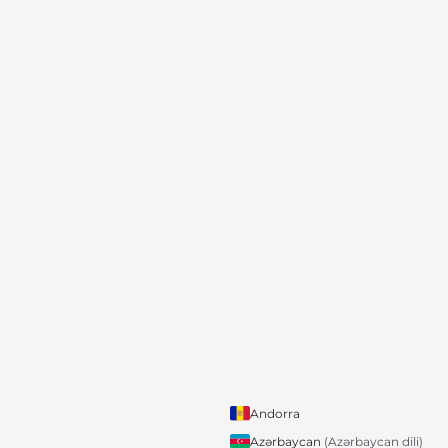
Andorra
Azərbaycan
(Azərbaycan dili)