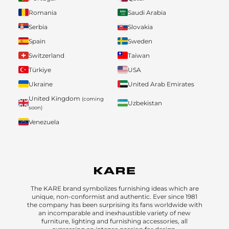
Romania
Saudi Arabia
Serbia
Slovakia
Spain
Sweden
Switzerland
Taiwan
Türkiye
USA
Ukraine
United Arab Emirates
United Kingdom
(coming
Uzbekistan
soon)
Venezuela
The KARE brand symbolizes furnishing ideas which are
unique, non-conformist and authentic. Ever since 1981
the company has been surprising its fans worldwide with
an incomparable and inexhaustible variety of new
furniture, lighting and furnishing accessories, all