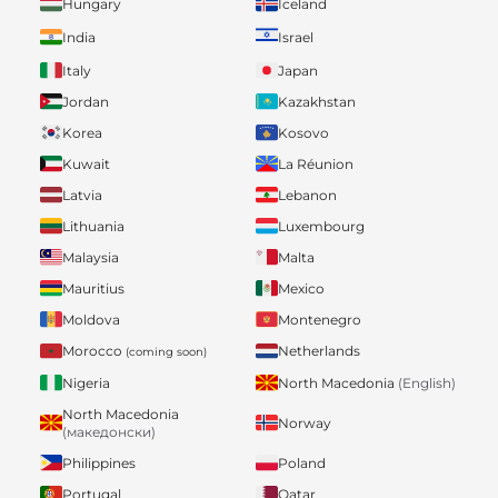
Hungary
Iceland
India
Israel
Italy
Japan
Jordan
Kazakhstan
Korea
Kosovo
Kuwait
La Réunion
Latvia
Lebanon
Lithuania
Luxembourg
Malaysia
Malta
Mauritius
Mexico
Moldova
Montenegro
Morocco
Netherlands
(coming soon)
Nigeria
North Macedonia
(English)
North Macedonia
Norway
(македонски)
Philippines
Poland
Portugal
Qatar