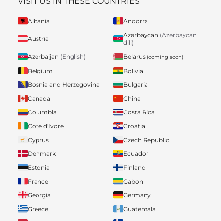
VISIT US IN THESE COUNTRIES
Albania
Andorra
Azərbaycan
(Azərbaycan
Austria
dili)
Belarus
Azerbaijan
(English)
(coming soon)
Belgium
Bolivia
Bosnia and Herzegovina
Bulgaria
Canada
China
Columbia
Costa Rica
Cote d'Ivore
Croatia
Cyprus
Czech Republic
Denmark
Ecuador
Estonia
Finland
France
Gabon
Georgia
Germany
Greece
Guatemala