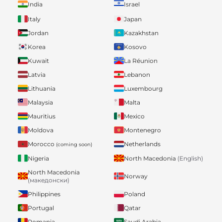
India
Israel
Italy
Japan
Jordan
Kazakhstan
Korea
Kosovo
Kuwait
La Réunion
Latvia
Lebanon
Lithuania
Luxembourg
Malaysia
Malta
Mauritius
Mexico
Moldova
Montenegro
Morocco
Netherlands
(coming soon)
Nigeria
North Macedonia
(English)
North Macedonia
Norway
(македонски)
Philippines
Poland
Portugal
Qatar
Romania
Saudi Arabia