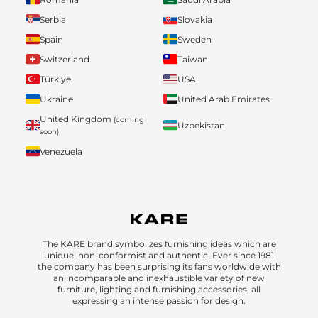
Serbia
Slovakia
Spain
Sweden
Switzerland
Taiwan
Türkiye
USA
Ukraine
United Arab Emirates
United Kingdom
(coming
Uzbekistan
soon)
Venezuela
The KARE brand symbolizes furnishing ideas which are
unique, non-conformist and authentic. Ever since 1981
the company has been surprising its fans worldwide with
an incomparable and inexhaustible variety of new
furniture, lighting and furnishing accessories, all
expressing an intense passion for design.