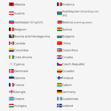
Albania
Andorra
Azərbaycan
(Azərbaycan
Austria
dili)
Belarus
Azerbaijan
(English)
(coming soon)
Belgium
Bolivia
Bosnia and Herzegovina
Bulgaria
Canada
China
Columbia
Costa Rica
Cote d'Ivore
Croatia
Cyprus
Czech Republic
Denmark
Ecuador
Estonia
Finland
France
Gabon
Georgia
Germany
Greece
Guatemala
Hungary
Iceland