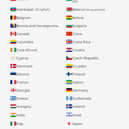
dili)
Belarus
Azerbaijan
(English)
(muy pronto)
Belgium
Bolivia
Bosnia and Herzegovina
Bulgaria
Canada
China
Columbia
Costa Rica
Cote d'Ivore
Croatia
Cyprus
Czech Republic
Denmark
Ecuador
Estonia
Finland
France
Gabon
Georgia
Germany
Greece
Guatemala
Hungary
Iceland
India
Israel
Italy
Japan