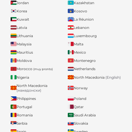
Jordan
Kazakhstan
Korea
Kosovo
Kuwait
La Réunion
Latvia
Lebanon
Lithuania
Luxembourg
Malaysia
Malta
Mauritius
Mexico
Moldova
Montenegro
Morocco
Netherlands
(muy pronto)
Nigeria
North Macedonia
(English)
North Macedonia
Norway
(македонски)
Philippines
Poland
Portugal
Qatar
Romania
Saudi Arabia
Serbia
Slovakia
Spain
Sweden