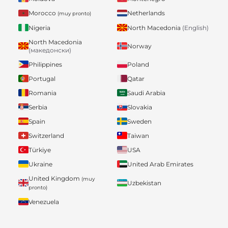
Morocco
Netherlands
(muy pronto)
Nigeria
North Macedonia
(English)
North Macedonia
Norway
(македонски)
Philippines
Poland
Portugal
Qatar
Romania
Saudi Arabia
Serbia
Slovakia
Spain
Sweden
Switzerland
Taiwan
Türkiye
USA
Ukraine
United Arab Emirates
United Kingdom
(muy
Uzbekistan
pronto)
Venezuela