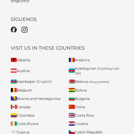
Imprimir
SÍGUENOS
VISIT US IN THESE COUNTRIES
Albania
Andorra
Azərbaycan
(Azərbaycan
Austria
dili)
Belarus
Azerbaijan
(English)
(muy pronto)
Belgium
Bolivia
Bosnia and Herzegovina
Bulgaria
Canada
China
Columbia
Costa Rica
Cote d'Ivore
Croatia
Cyprus
Czech Republic