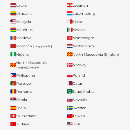
Latvia
Lebanon
Lithuania
Luxembourg
Malaysia
Malta
Mauritius
Mexico
Moldova
Montenegro
Morocco
Netherlands
(muy pronto)
Nigeria
North Macedonia
(English)
North Macedonia
Norway
(македонски)
Philippines
Poland
Portugal
Qatar
Romania
Saudi Arabia
Serbia
Slovakia
Spain
Sweden
Switzerland
Taiwan
Türkiye
USA