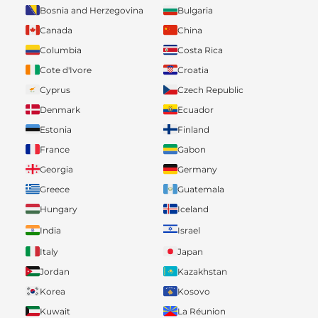
Bosnia and Herzegovina
Bulgaria
Canada
China
Columbia
Costa Rica
Cote d'Ivore
Croatia
Cyprus
Czech Republic
Denmark
Ecuador
Estonia
Finland
France
Gabon
Georgia
Germany
Greece
Guatemala
Hungary
Iceland
India
Israel
Italy
Japan
Jordan
Kazakhstan
Korea
Kosovo
Kuwait
La Réunion