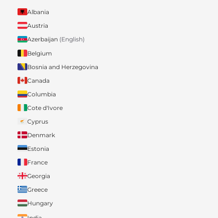
Albania
Austria
Azerbaijan
(English)
Belgium
Bosnia and Herzegovina
Canada
Columbia
Cote d'Ivore
Cyprus
Denmark
Estonia
France
Georgia
Greece
Hungary
India