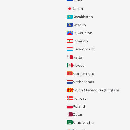
Japan
Kazakhstan
Kosovo
La Réunion
Lebanon
Luxembourg
Malta
Mexico
Montenegro
Netherlands
North Macedonia
(English)
Norway
Poland
Qatar
Saudi Arabia