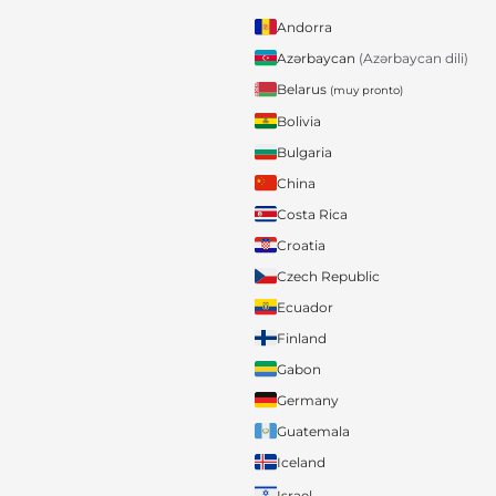
Andorra
Azərbaycan
(Azərbaycan dili)
Belarus
(muy pronto)
Bolivia
Bulgaria
China
Costa Rica
Croatia
Czech Republic
Ecuador
Finland
Gabon
Germany
Guatemala
Iceland
Israel