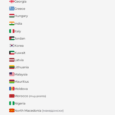
Georgia
Greece
Hungary
India
Italy
Jordan
Korea
Kuwait
Latvia
Lithuania
Malaysia
Mauritius
Moldova
Morocco
(muy pronto)
Nigeria
North Macedonia
(македонски)