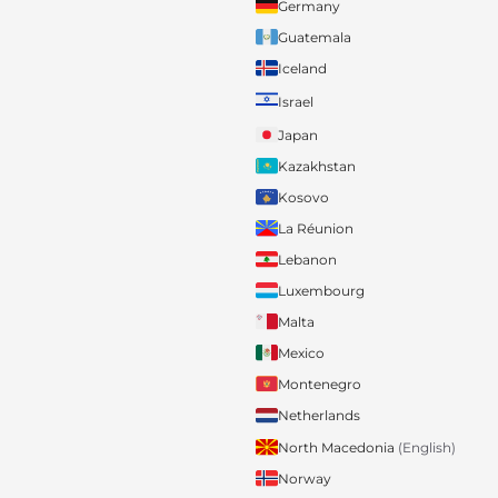
Germany
Guatemala
Iceland
Israel
Japan
Kazakhstan
Kosovo
La Réunion
Lebanon
Luxembourg
Malta
Mexico
Montenegro
Netherlands
North Macedonia
(English)
Norway