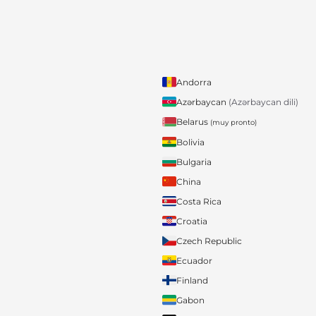
Andorra
Azərbaycan
(Azərbaycan dili)
Belarus
(muy pronto)
Bolivia
Bulgaria
China
Costa Rica
Croatia
Czech Republic
Ecuador
Finland
Gabon