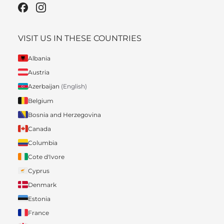
VISIT US IN THESE COUNTRIES
Albania
Austria
Azerbaijan
(English)
Belgium
Bosnia and Herzegovina
Canada
Columbia
Cote d'Ivore
Cyprus
Denmark
Estonia
France