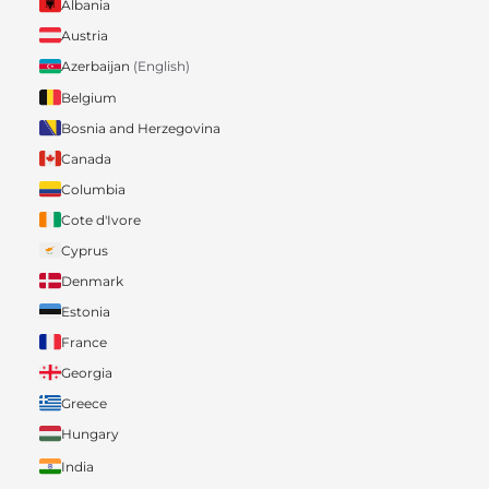
Albania
Austria
Azerbaijan
(English)
Belgium
Bosnia and Herzegovina
Canada
Columbia
Cote d'Ivore
Cyprus
Denmark
Estonia
France
Georgia
Greece
Hungary
India