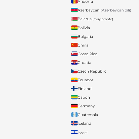
Andorra
Azərbaycan
(Azərbaycan dili)
Belarus
(muy pronto)
Bolivia
Bulgaria
China
Costa Rica
Croatia
Czech Republic
Ecuador
Finland
Gabon
Germany
Guatemala
Iceland
Israel