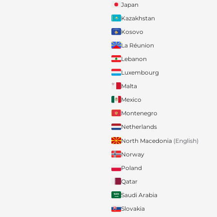
Japan
Kazakhstan
Kosovo
La Réunion
Lebanon
Luxembourg
Malta
Mexico
Montenegro
Netherlands
North Macedonia
(English)
Norway
Poland
Qatar
Saudi Arabia
Slovakia