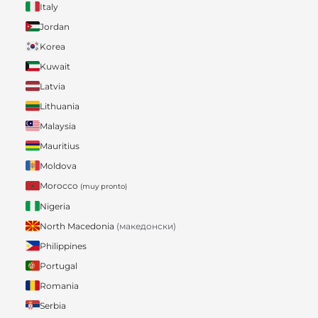
Italy
Jordan
Korea
Kuwait
Latvia
Lithuania
Malaysia
Mauritius
Moldova
Morocco
(muy pronto)
Nigeria
North Macedonia
(македонски)
Philippines
Portugal
Romania
Serbia