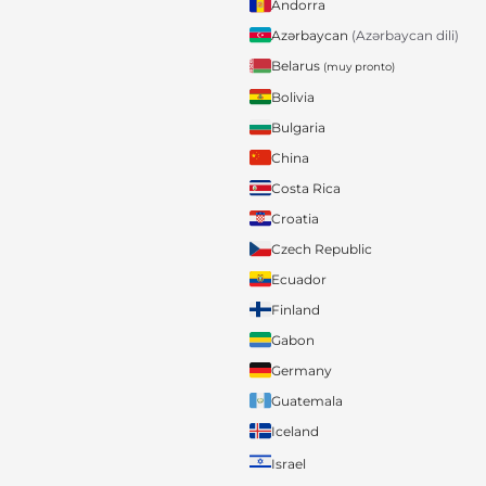
Andorra
Azərbaycan
(Azərbaycan dili)
Belarus
(muy pronto)
Bolivia
Bulgaria
China
Costa Rica
Croatia
Czech Republic
Ecuador
Finland
Gabon
Germany
Guatemala
Iceland
Israel