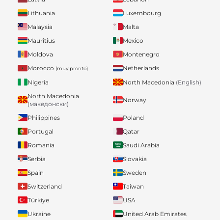
Lithuania
Luxembourg
Malaysia
Malta
Mauritius
Mexico
Moldova
Montenegro
Morocco
Netherlands
(muy pronto)
Nigeria
North Macedonia
(English)
North Macedonia
Norway
(македонски)
Philippines
Poland
Portugal
Qatar
Romania
Saudi Arabia
Serbia
Slovakia
Spain
Sweden
Switzerland
Taiwan
Türkiye
USA
Ukraine
United Arab Emirates