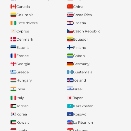
Canada
China
Columbia
Costa Rica
Cote d'Ivore
Croatia
Cyprus
Czech Republic
Denmark
Ecuador
Estonia
Finland
France
Gabon
Georgia
Germany
Greece
Guatemala
Hungary
Iceland
India
Israel
Italy
Japan
Jordan
Kazakhstan
Korea
Kosovo
Kuwait
La Réunion
Latvia
Lebanon