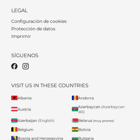
LEGAL
Configuración de cookies
Protección de datos
Imprimir
SÍGUENOS
VISIT US IN THESE COUNTRIES
Albania
Andorra
Azərbaycan
(Azərbaycan
Austria
dili)
Belarus
Azerbaijan
(English)
(muy pronto)
Belgium
Bolivia
Bosnia and Herzegovina
Bulgaria