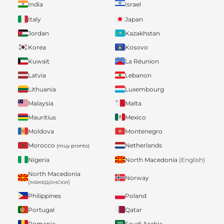
India
Israel
Italy
Japan
Jordan
Kazakhstan
Korea
Kosovo
Kuwait
La Réunion
Latvia
Lebanon
Lithuania
Luxembourg
Malaysia
Malta
Mauritius
Mexico
Moldova
Montenegro
Morocco
Netherlands
(muy pronto)
Nigeria
North Macedonia
(English)
North Macedonia
Norway
(македонски)
Philippines
Poland
Portugal
Qatar
Romania
Saudi Arabia