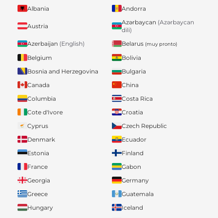
Albania
Andorra
Azərbaycan
(Azərbaycan
Austria
dili)
Belarus
Azerbaijan
(English)
(muy pronto)
Belgium
Bolivia
Bosnia and Herzegovina
Bulgaria
Canada
China
Columbia
Costa Rica
Cote d'Ivore
Croatia
Cyprus
Czech Republic
Denmark
Ecuador
Estonia
Finland
France
Gabon
Georgia
Germany
Greece
Guatemala
Hungary
Iceland