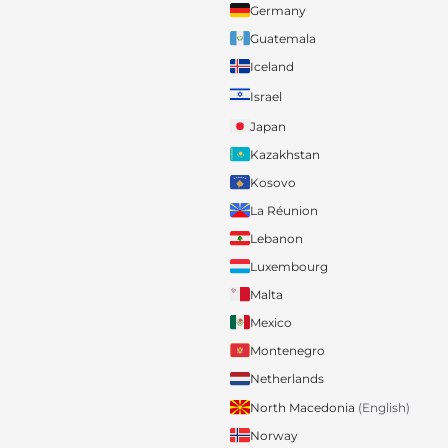
Germany
Guatemala
Iceland
Israel
Japan
Kazakhstan
Kosovo
La Réunion
Lebanon
Luxembourg
Malta
Mexico
Montenegro
Netherlands
North Macedonia
(English)
Norway