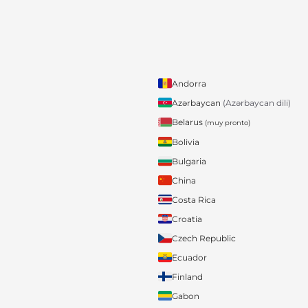
Andorra
Azərbaycan
(Azərbaycan dili)
Belarus
(muy pronto)
Bolivia
Bulgaria
China
Costa Rica
Croatia
Czech Republic
Ecuador
Finland
Gabon