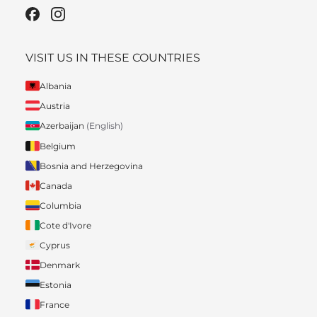
VISIT US IN THESE COUNTRIES
Albania
Austria
Azerbaijan
(English)
Belgium
Bosnia and Herzegovina
Canada
Columbia
Cote d'Ivore
Cyprus
Denmark
Estonia
France