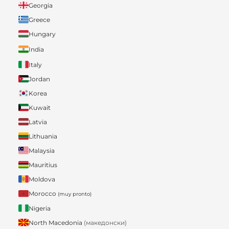
Georgia
Greece
Hungary
India
Italy
Jordan
Korea
Kuwait
Latvia
Lithuania
Malaysia
Mauritius
Moldova
Morocco
(muy pronto)
Nigeria
North Macedonia
(македонски)