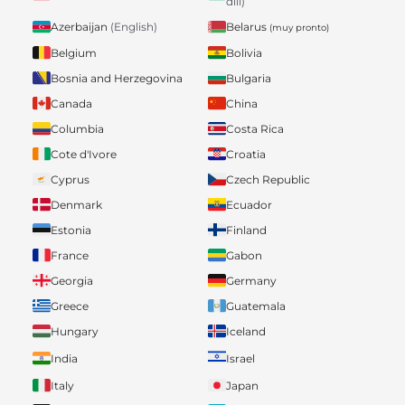
dili)
Belarus
Azerbaijan
(English)
(muy pronto)
Belgium
Bolivia
Bosnia and Herzegovina
Bulgaria
Canada
China
Columbia
Costa Rica
Cote d'Ivore
Croatia
Cyprus
Czech Republic
Denmark
Ecuador
Estonia
Finland
France
Gabon
Georgia
Germany
Greece
Guatemala
Hungary
Iceland
India
Israel
Italy
Japan