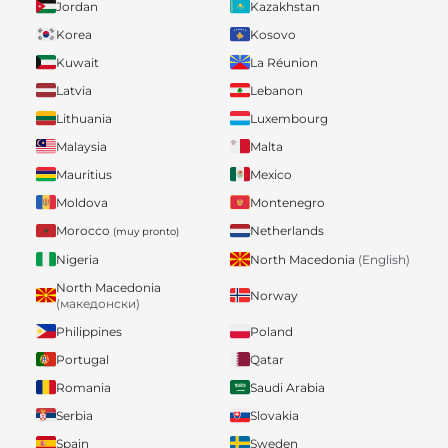
Jordan
Kazakhstan
Korea
Kosovo
Kuwait
La Réunion
Latvia
Lebanon
Lithuania
Luxembourg
Malaysia
Malta
Mauritius
Mexico
Moldova
Montenegro
Morocco
Netherlands
(muy pronto)
Nigeria
North Macedonia
(English)
North Macedonia
Norway
(македонски)
Philippines
Poland
Portugal
Qatar
Romania
Saudi Arabia
Serbia
Slovakia
Spain
Sweden