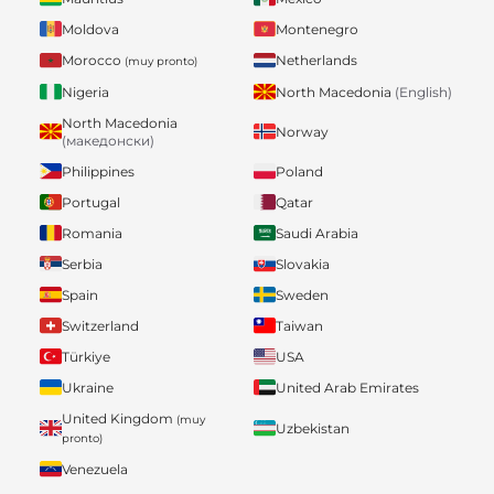
Moldova
Montenegro
Morocco
Netherlands
(muy pronto)
Nigeria
North Macedonia
(English)
North Macedonia
Norway
(македонски)
Philippines
Poland
Portugal
Qatar
Romania
Saudi Arabia
Serbia
Slovakia
Spain
Sweden
Switzerland
Taiwan
Türkiye
USA
Ukraine
United Arab Emirates
United Kingdom
(muy
Uzbekistan
pronto)
Venezuela