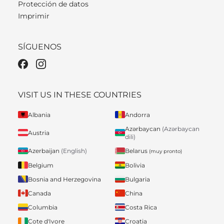
Protección de datos
Imprimir
SÍGUENOS
VISIT US IN THESE COUNTRIES
Albania
Andorra
Azərbaycan
(Azərbaycan
Austria
dili)
Belarus
Azerbaijan
(English)
(muy pronto)
Belgium
Bolivia
Bosnia and Herzegovina
Bulgaria
Canada
China
Columbia
Costa Rica
Cote d'Ivore
Croatia