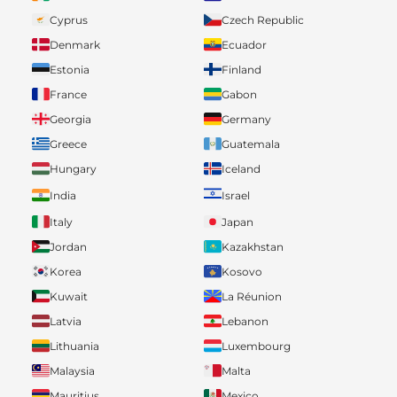
Cyprus
Czech Republic
Denmark
Ecuador
Estonia
Finland
France
Gabon
Georgia
Germany
Greece
Guatemala
Hungary
Iceland
India
Israel
Italy
Japan
Jordan
Kazakhstan
Korea
Kosovo
Kuwait
La Réunion
Latvia
Lebanon
Lithuania
Luxembourg
Malaysia
Malta
Mauritius
Mexico