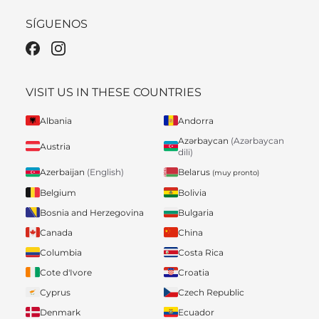
SÍGUENOS
VISIT US IN THESE COUNTRIES
Albania
Andorra
Azərbaycan
(Azərbaycan
Austria
dili)
Belarus
Azerbaijan
(English)
(muy pronto)
Belgium
Bolivia
Bosnia and Herzegovina
Bulgaria
Canada
China
Columbia
Costa Rica
Cote d'Ivore
Croatia
Cyprus
Czech Republic
Denmark
Ecuador