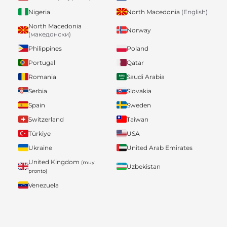
Nigeria
North Macedonia
(English)
North Macedonia
Norway
(македонски)
Philippines
Poland
Portugal
Qatar
Romania
Saudi Arabia
Serbia
Slovakia
Spain
Sweden
Switzerland
Taiwan
Türkiye
USA
Ukraine
United Arab Emirates
United Kingdom
(muy
Uzbekistan
pronto)
Venezuela