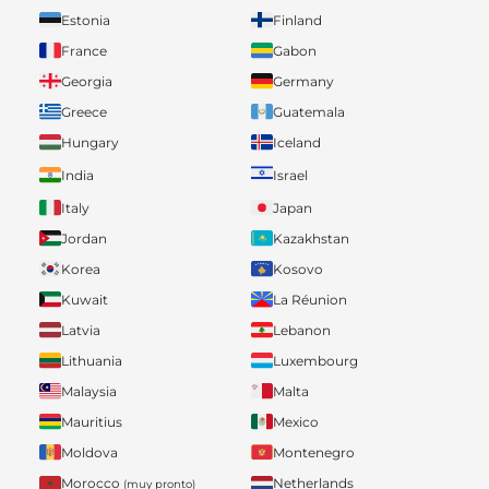
Estonia
Finland
France
Gabon
Georgia
Germany
Greece
Guatemala
Hungary
Iceland
India
Israel
Italy
Japan
Jordan
Kazakhstan
Korea
Kosovo
Kuwait
La Réunion
Latvia
Lebanon
Lithuania
Luxembourg
Malaysia
Malta
Mauritius
Mexico
Moldova
Montenegro
Morocco
Netherlands
(muy pronto)