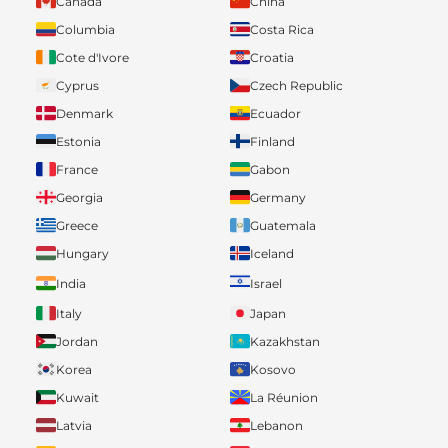
Canada
China
Columbia
Costa Rica
Cote d'Ivore
Croatia
Cyprus
Czech Republic
Denmark
Ecuador
Estonia
Finland
France
Gabon
Georgia
Germany
Greece
Guatemala
Hungary
Iceland
India
Israel
Italy
Japan
Jordan
Kazakhstan
Korea
Kosovo
Kuwait
La Réunion
Latvia
Lebanon