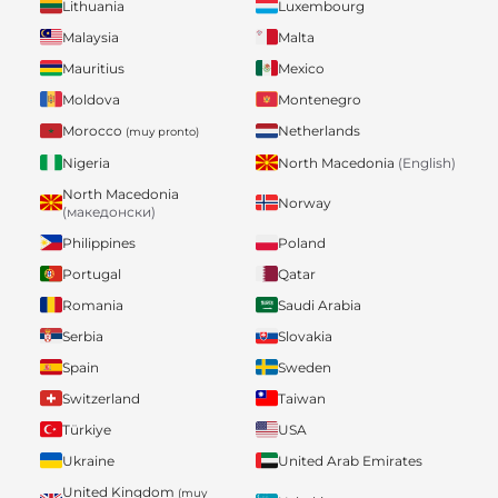
Lithuania
Luxembourg
Malaysia
Malta
Mauritius
Mexico
Moldova
Montenegro
Morocco
Netherlands
(muy pronto)
Nigeria
North Macedonia
(English)
North Macedonia
Norway
(македонски)
Philippines
Poland
Portugal
Qatar
Romania
Saudi Arabia
Serbia
Slovakia
Spain
Sweden
Switzerland
Taiwan
Türkiye
USA
Ukraine
United Arab Emirates
United Kingdom
(muy