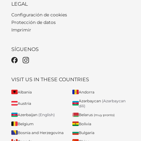
LEGAL
Configuración de cookies
Protección de datos
Imprimir
SÍGUENOS
VISIT US IN THESE COUNTRIES
Albania
Andorra
Azərbaycan
(Azərbaycan
Austria
dili)
Belarus
Azerbaijan
(English)
(muy pronto)
Belgium
Bolivia
Bosnia and Herzegovina
Bulgaria