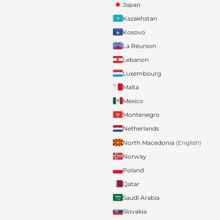
Japan
Kazakhstan
Kosovo
La Réunion
Lebanon
Luxembourg
Malta
Mexico
Montenegro
Netherlands
North Macedonia
(English)
Norway
Poland
Qatar
Saudi Arabia
Slovakia