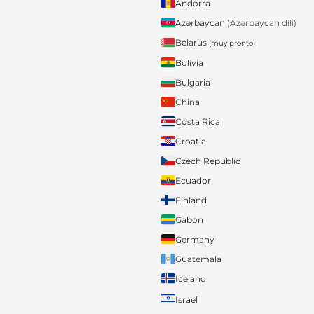
Andorra
Azərbaycan
(Azərbaycan dili)
Belarus
(muy pronto)
Bolivia
Bulgaria
China
Costa Rica
Croatia
Czech Republic
Ecuador
Finland
Gabon
Germany
Guatemala
Iceland
Israel