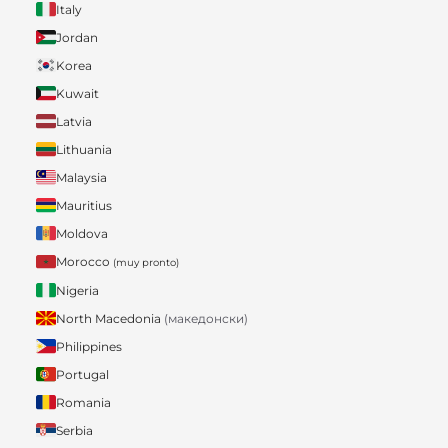
Italy
Jordan
Korea
Kuwait
Latvia
Lithuania
Malaysia
Mauritius
Moldova
Morocco
(muy pronto)
Nigeria
North Macedonia
(македонски)
Philippines
Portugal
Romania
Serbia