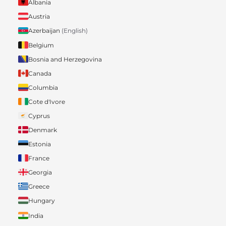
Albania
Austria
Azerbaijan
(English)
Belgium
Bosnia and Herzegovina
Canada
Columbia
Cote d'Ivore
Cyprus
Denmark
Estonia
France
Georgia
Greece
Hungary
India