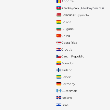
Andorra
Azərbaycan
(Azərbaycan dili)
Belarus
(muy pronto)
Bolivia
Bulgaria
China
Costa Rica
Croatia
Czech Republic
Ecuador
Finland
Gabon
Germany
Guatemala
Iceland
Israel