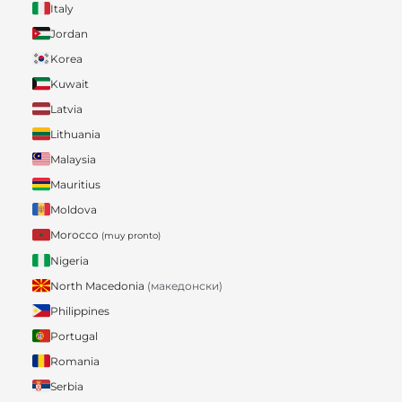
Italy
Jordan
Korea
Kuwait
Latvia
Lithuania
Malaysia
Mauritius
Moldova
Morocco
(muy pronto)
Nigeria
North Macedonia
(македонски)
Philippines
Portugal
Romania
Serbia