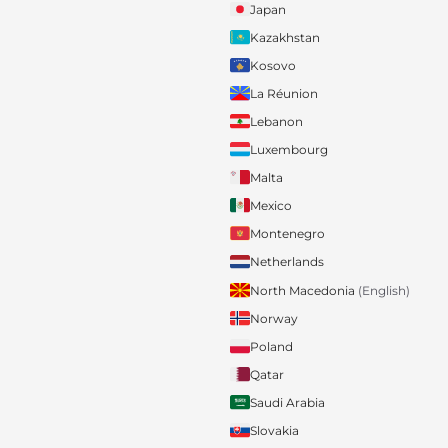
Japan
Kazakhstan
Kosovo
La Réunion
Lebanon
Luxembourg
Malta
Mexico
Montenegro
Netherlands
North Macedonia
(English)
Norway
Poland
Qatar
Saudi Arabia
Slovakia