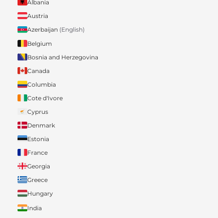
Albania
Austria
Azerbaijan
(English)
Belgium
Bosnia and Herzegovina
Canada
Columbia
Cote d'Ivore
Cyprus
Denmark
Estonia
France
Georgia
Greece
Hungary
India