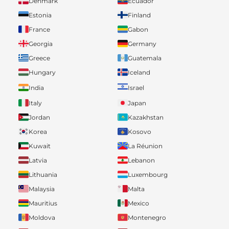
Denmark
Ecuador
Estonia
Finland
France
Gabon
Georgia
Germany
Greece
Guatemala
Hungary
Iceland
India
Israel
Italy
Japan
Jordan
Kazakhstan
Korea
Kosovo
Kuwait
La Réunion
Latvia
Lebanon
Lithuania
Luxembourg
Malaysia
Malta
Mauritius
Mexico
Moldova
Montenegro