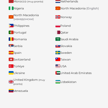
Morocco
Netherlands
(muy pronto)
Nigeria
North Macedonia
(English)
North Macedonia
Norway
(македонски)
Philippines
Poland
Portugal
Qatar
Romania
Saudi Arabia
Serbia
Slovakia
Spain
Sweden
Switzerland
Taiwan
Türkiye
USA
Ukraine
United Arab Emirates
United Kingdom
(muy
Uzbekistan
pronto)
Venezuela