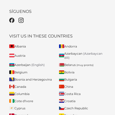
SÍGUENOS
VISIT US IN THESE COUNTRIES
Albania
Andorra
Azərbaycan
(Azərbaycan
Austria
dili)
Belarus
Azerbaijan
(English)
(muy pronto)
Belgium
Bolivia
Bosnia and Herzegovina
Bulgaria
Canada
China
Columbia
Costa Rica
Cote d'Ivore
Croatia
Cyprus
Czech Republic