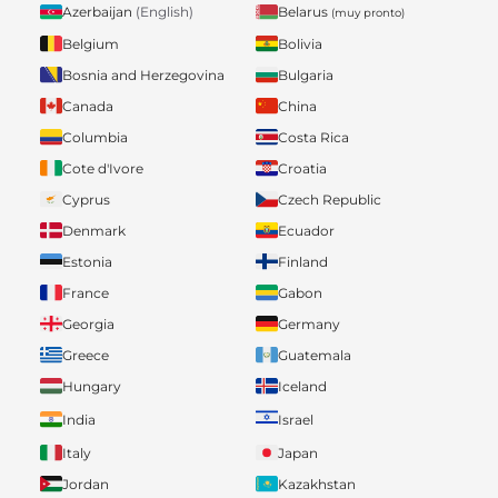
Belarus
Azerbaijan
(English)
(muy pronto)
Belgium
Bolivia
Bosnia and Herzegovina
Bulgaria
Canada
China
Columbia
Costa Rica
Cote d'Ivore
Croatia
Cyprus
Czech Republic
Denmark
Ecuador
Estonia
Finland
France
Gabon
Georgia
Germany
Greece
Guatemala
Hungary
Iceland
India
Israel
Italy
Japan
Jordan
Kazakhstan