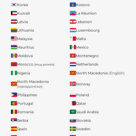
Korea
Kosovo
Kuwait
La Réunion
Latvia
Lebanon
Lithuania
Luxembourg
Malaysia
Malta
Mauritius
Mexico
Moldova
Montenegro
Morocco
Netherlands
(muy pronto)
Nigeria
North Macedonia
(English)
North Macedonia
Norway
(македонски)
Philippines
Poland
Portugal
Qatar
Romania
Saudi Arabia
Serbia
Slovakia
Spain
Sweden