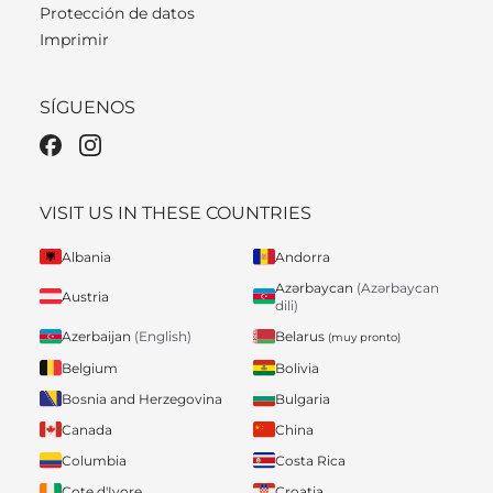
Protección de datos
Imprimir
SÍGUENOS
VISIT US IN THESE COUNTRIES
Albania
Andorra
Azərbaycan
(Azərbaycan
Austria
dili)
Belarus
Azerbaijan
(English)
(muy pronto)
Belgium
Bolivia
Bosnia and Herzegovina
Bulgaria
Canada
China
Columbia
Costa Rica
Cote d'Ivore
Croatia