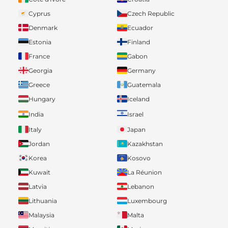
Cyprus
Czech Republic
Denmark
Ecuador
Estonia
Finland
France
Gabon
Georgia
Germany
Greece
Guatemala
Hungary
Iceland
India
Israel
Italy
Japan
Jordan
Kazakhstan
Korea
Kosovo
Kuwait
La Réunion
Latvia
Lebanon
Lithuania
Luxembourg
Malaysia
Malta