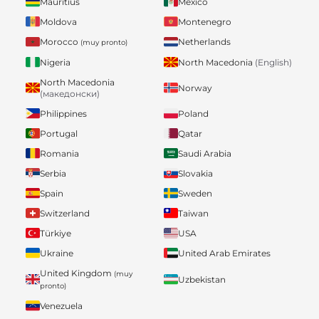
Mauritius
Mexico
Moldova
Montenegro
Morocco
Netherlands
(muy pronto)
Nigeria
North Macedonia
(English)
North Macedonia
Norway
(македонски)
Philippines
Poland
Portugal
Qatar
Romania
Saudi Arabia
Serbia
Slovakia
Spain
Sweden
Switzerland
Taiwan
Türkiye
USA
Ukraine
United Arab Emirates
United Kingdom
(muy
Uzbekistan
pronto)
Venezuela