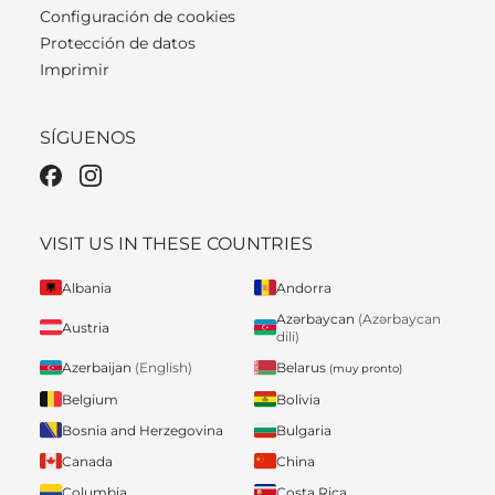
Configuración de cookies
Protección de datos
Imprimir
SÍGUENOS
VISIT US IN THESE COUNTRIES
Albania
Andorra
Azərbaycan
(Azərbaycan
Austria
dili)
Belarus
Azerbaijan
(English)
(muy pronto)
Belgium
Bolivia
Bosnia and Herzegovina
Bulgaria
Canada
China
Columbia
Costa Rica