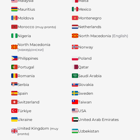
Malaysia
Malta
Mauritius
Mexico
Moldova
Montenegro
Morocco
Netherlands
(muy pronto)
Nigeria
North Macedonia
(English)
North Macedonia
Norway
(македонски)
Philippines
Poland
Portugal
Qatar
Romania
Saudi Arabia
Serbia
Slovakia
Spain
Sweden
Switzerland
Taiwan
Türkiye
USA
Ukraine
United Arab Emirates
United Kingdom
(muy
Uzbekistan
pronto)