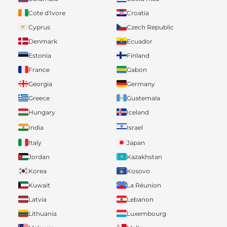
Cote d'Ivore
Croatia
Cyprus
Czech Republic
Denmark
Ecuador
Estonia
Finland
France
Gabon
Georgia
Germany
Greece
Guatemala
Hungary
Iceland
India
Israel
Italy
Japan
Jordan
Kazakhstan
Korea
Kosovo
Kuwait
La Réunion
Latvia
Lebanon
Lithuania
Luxembourg