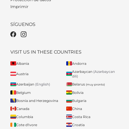
Imprimir
SÍGUENOS
VISIT US IN THESE COUNTRIES
Albania
Andorra
Azərbaycan
(Azərbaycan
Austria
dili)
Belarus
Azerbaijan
(English)
(muy pronto)
Belgium
Bolivia
Bosnia and Herzegovina
Bulgaria
Canada
China
Columbia
Costa Rica
Cote d'Ivore
Croatia