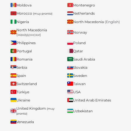
Moldova
Montenegro
Morocco
Netherlands
(muy pronto)
Nigeria
North Macedonia
(English)
North Macedonia
Norway
(македонски)
Philippines
Poland
Portugal
Qatar
Romania
Saudi Arabia
Serbia
Slovakia
Spain
Sweden
Switzerland
Taiwan
Türkiye
USA
Ukraine
United Arab Emirates
United Kingdom
(muy
Uzbekistan
pronto)
Venezuela