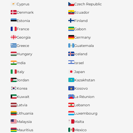
Cyprus
Czech Republic
Denmark
Ecuador
Estonia
Finland
France
Gabon
Georgia
Germany
Greece
Guatemala
Hungary
Iceland
India
Israel
Italy
Japan
Jordan
Kazakhstan
Korea
Kosovo
Kuwait
La Réunion
Latvia
Lebanon
Lithuania
Luxembourg
Malaysia
Malta
Mauritius
Mexico