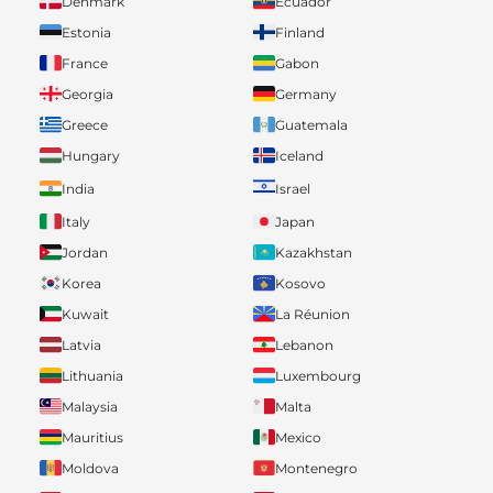
Denmark
Ecuador
Estonia
Finland
France
Gabon
Georgia
Germany
Greece
Guatemala
Hungary
Iceland
India
Israel
Italy
Japan
Jordan
Kazakhstan
Korea
Kosovo
Kuwait
La Réunion
Latvia
Lebanon
Lithuania
Luxembourg
Malaysia
Malta
Mauritius
Mexico
Moldova
Montenegro