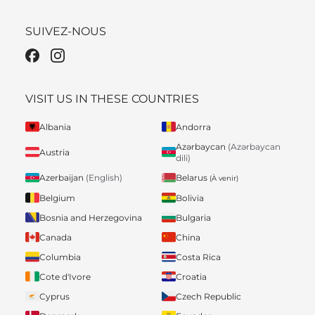
SUIVEZ-NOUS
VISIT US IN THESE COUNTRIES
Albania
Andorra
Azərbaycan
(Azərbaycan
Austria
dili)
Belarus
Azerbaijan
(English)
(À venir)
Belgium
Bolivia
Bosnia and Herzegovina
Bulgaria
Canada
China
Columbia
Costa Rica
Cote d'Ivore
Croatia
Cyprus
Czech Republic