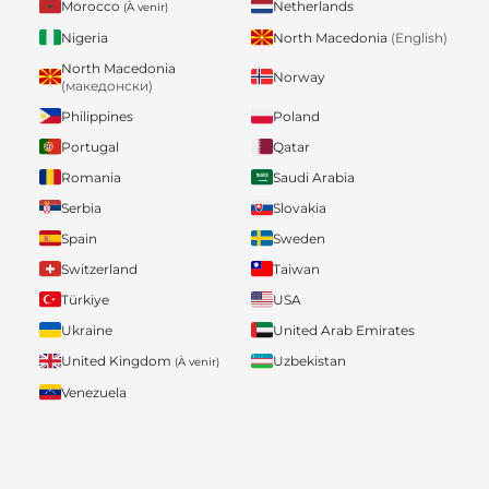
Morocco
Netherlands
(À venir)
Nigeria
North Macedonia
(English)
North Macedonia
Norway
(македонски)
Philippines
Poland
Portugal
Qatar
Romania
Saudi Arabia
Serbia
Slovakia
Spain
Sweden
Switzerland
Taiwan
Türkiye
USA
Ukraine
United Arab Emirates
United Kingdom
Uzbekistan
(À venir)
Venezuela