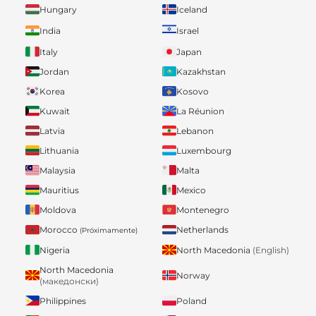
Hungary
Iceland
India
Israel
Italy
Japan
Jordan
Kazakhstan
Korea
Kosovo
Kuwait
La Réunion
Latvia
Lebanon
Lithuania
Luxembourg
Malaysia
Malta
Mauritius
Mexico
Moldova
Montenegro
Morocco
Netherlands
(Próximamente)
Nigeria
North Macedonia
(English)
North Macedonia
Norway
(македонски)
Philippines
Poland