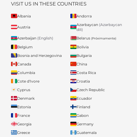
VISIT US IN THESE COUNTRIES
Albania
Andorra
Azərbaycan
(Azərbaycan
Austria
dili)
Belarus
Azerbaijan
(English)
(Próximamente)
Belgium
Bolivia
Bosnia and Herzegovina
Bulgaria
Canada
China
Columbia
Costa Rica
Cote d'Ivore
Croatia
Cyprus
Czech Republic
Denmark
Ecuador
Estonia
Finland
France
Gabon
Georgia
Germany
Greece
Guatemala