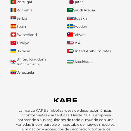
Portugal
Qatar
Romania
Saudi Arabia
Serbia
Slovakia
Spain
Sweden
Switzerland
Taiwan
Türkiye
USA
Ukraine
United Arab Emirates
United Kingdom
Uzbekistan
(Próximamente)
Venezuela
La marca KARE simboliza ideas de decoración únicas,
inconformistas y auténticas. Desde 1981, la empresa
sorprende a sus seguidores de todo el mundo con una
variedad incomparable e inagotable de nuevos muebles,
iluminación y accesorios de decoración, todos ellos