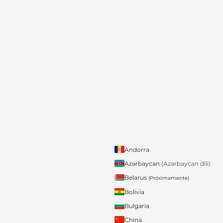
Andorra
Azərbaycan
(Azərbaycan dili)
Belarus
(Próximamente)
Bolivia
Bulgaria
China