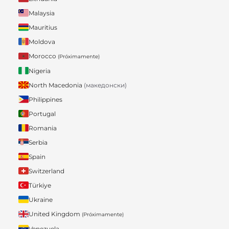
Malaysia
Mauritius
Moldova
Morocco
(Próximamente)
Nigeria
North Macedonia
(македонски)
Philippines
Portugal
Romania
Serbia
Spain
Switzerland
Türkiye
Ukraine
United Kingdom
(Próximamente)
Venezuela