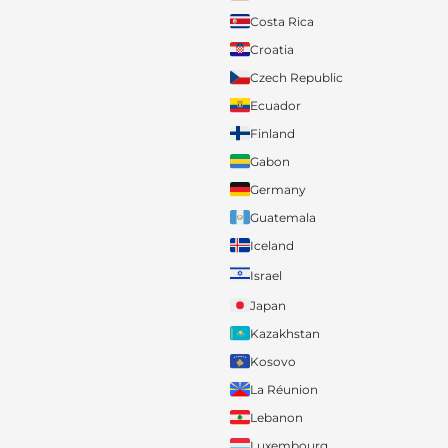
Costa Rica
Croatia
Czech Republic
Ecuador
Finland
Gabon
Germany
Guatemala
Iceland
Israel
Japan
Kazakhstan
Kosovo
La Réunion
Lebanon
Luxembourg