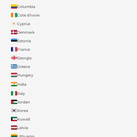
Columbia
Cote d'Ivore
Cyprus
Denmark
Estonia
France
Georgia
Greece
Hungary
India
Italy
Jordan
Korea
Kuwait
Latvia
Lithuania