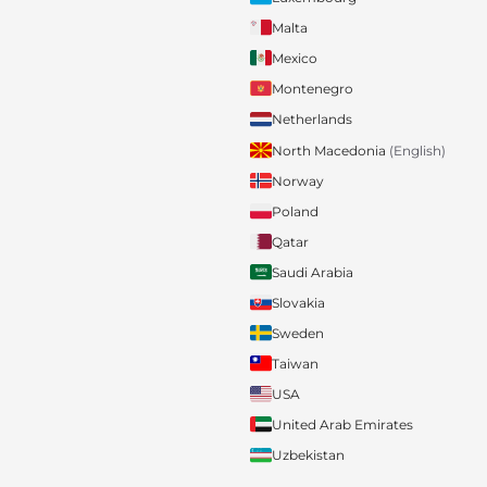
Malta
Mexico
Montenegro
Netherlands
North Macedonia
(English)
Norway
Poland
Qatar
Saudi Arabia
Slovakia
Sweden
Taiwan
USA
United Arab Emirates
Uzbekistan