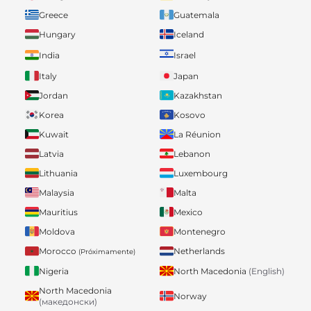
Greece
Guatemala
Hungary
Iceland
India
Israel
Italy
Japan
Jordan
Kazakhstan
Korea
Kosovo
Kuwait
La Réunion
Latvia
Lebanon
Lithuania
Luxembourg
Malaysia
Malta
Mauritius
Mexico
Moldova
Montenegro
Morocco
Netherlands
(Próximamente)
Nigeria
North Macedonia
(English)
North Macedonia
Norway
(македонски)