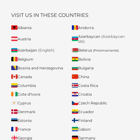
VISIT US IN THESE COUNTRIES
Albania
Andorra
Azərbaycan
(Azərbaycan
Austria
dili)
Belarus
Azerbaijan
(English)
(Próximamente)
Belgium
Bolivia
Bosnia and Herzegovina
Bulgaria
Canada
China
Columbia
Costa Rica
Cote d'Ivore
Croatia
Cyprus
Czech Republic
Denmark
Ecuador
Estonia
Finland
France
Gabon
Georgia
Germany