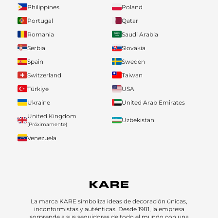
Philippines
Poland
Portugal
Qatar
Romania
Saudi Arabia
Serbia
Slovakia
Spain
Sweden
Switzerland
Taiwan
Türkiye
USA
Ukraine
United Arab Emirates
United Kingdom
Uzbekistan
(Próximamente)
Venezuela
La marca KARE simboliza ideas de decoración únicas,
inconformistas y auténticas. Desde 1981, la empresa
sorprende a sus seguidores de todo el mundo con una