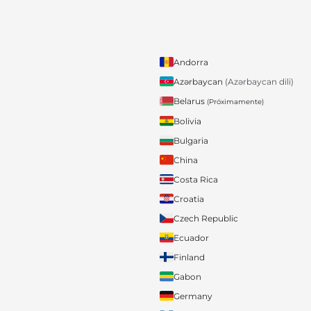
Andorra
Azərbaycan
(Azərbaycan dili)
Belarus
(Próximamente)
Bolivia
Bulgaria
China
Costa Rica
Croatia
Czech Republic
Ecuador
Finland
Gabon
Germany