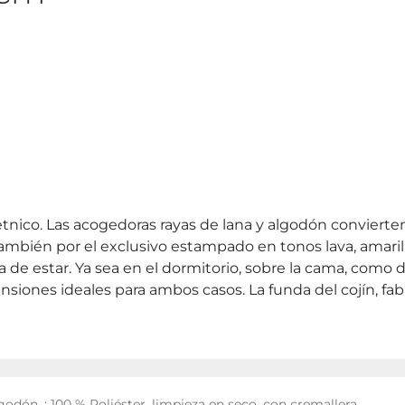
étnico. Las acogedoras rayas de lana y algodón convierten 
también por el exclusivo estampado en tonos lava, amari
de estar. Ya sea en el dormitorio, sobre la cama, como dec
ensiones ideales para ambos casos. La funda del cojín,
godón, : 100 % Poliéster, limpieza en seco, con cremallera