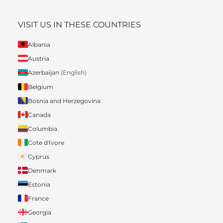
VISIT US IN THESE COUNTRIES
Albania
Austria
Azerbaijan
(English)
Belgium
Bosnia and Herzegovina
Canada
Columbia
Cote d'Ivore
Cyprus
Denmark
Estonia
France
Georgia