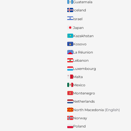
Guatemala
Iceland
Israel
Japan
Kazakhstan
Kosovo
La Réunion
Lebanon
Luxembourg
Malta
Mexico
Montenegro
Netherlands
North Macedonia
(English)
Norway
Poland