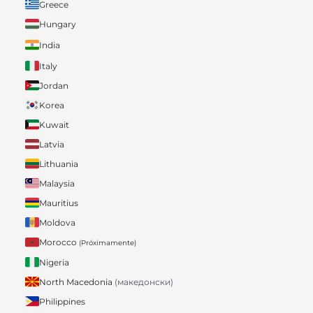
Greece
Hungary
India
Italy
Jordan
Korea
Kuwait
Latvia
Lithuania
Malaysia
Mauritius
Moldova
Morocco
(Próximamente)
Nigeria
North Macedonia
(македонски)
Philippines