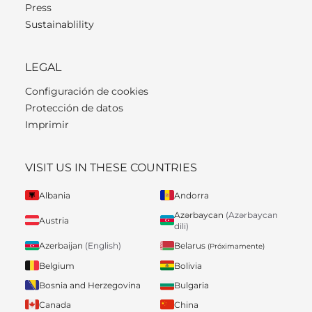
Press
Sustainablility
LEGAL
Configuración de cookies
Protección de datos
Imprimir
VISIT US IN THESE COUNTRIES
Albania
Andorra
Azərbaycan
(Azərbaycan
Austria
dili)
Belarus
Azerbaijan
(English)
(Próximamente)
Belgium
Bolivia
Bosnia and Herzegovina
Bulgaria
Canada
China