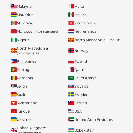
Malaysia
Malta
Mauritius
Mexico
Moldova
Montenegro
Morocco
Netherlands
(Próximamente)
Nigeria
North Macedonia
(English)
North Macedonia
Norway
(македонски)
Philippines
Poland
Portugal
Qatar
Romania
Saudi Arabia
Serbia
Slovakia
Spain
Sweden
Switzerland
Taiwan
Türkiye
USA
Ukraine
United Arab Emirates
United Kingdom
Uzbekistan
(Próximamente)