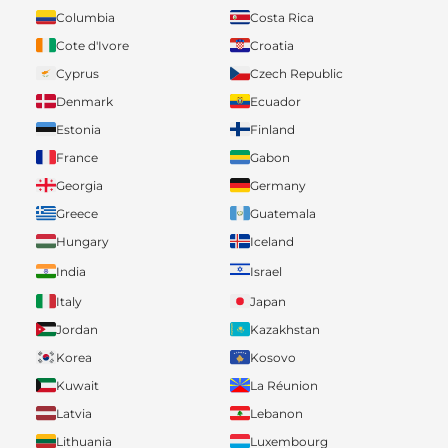
Columbia
Costa Rica
Cote d'Ivore
Croatia
Cyprus
Czech Republic
Denmark
Ecuador
Estonia
Finland
France
Gabon
Georgia
Germany
Greece
Guatemala
Hungary
Iceland
India
Israel
Italy
Japan
Jordan
Kazakhstan
Korea
Kosovo
Kuwait
La Réunion
Latvia
Lebanon
Lithuania
Luxembourg