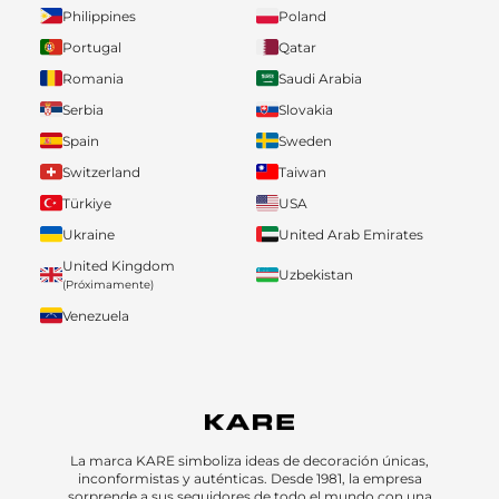
Philippines
Poland
Portugal
Qatar
Romania
Saudi Arabia
Serbia
Slovakia
Spain
Sweden
Switzerland
Taiwan
Türkiye
USA
Ukraine
United Arab Emirates
United Kingdom
Uzbekistan
(Próximamente)
Venezuela
La marca KARE simboliza ideas de decoración únicas,
inconformistas y auténticas. Desde 1981, la empresa
sorprende a sus seguidores de todo el mundo con una