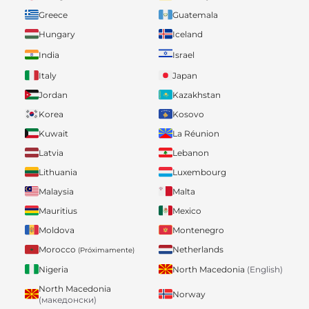
Greece
Guatemala
Hungary
Iceland
India
Israel
Italy
Japan
Jordan
Kazakhstan
Korea
Kosovo
Kuwait
La Réunion
Latvia
Lebanon
Lithuania
Luxembourg
Malaysia
Malta
Mauritius
Mexico
Moldova
Montenegro
Morocco
Netherlands
(Próximamente)
Nigeria
North Macedonia
(English)
North Macedonia
Norway
(македонски)