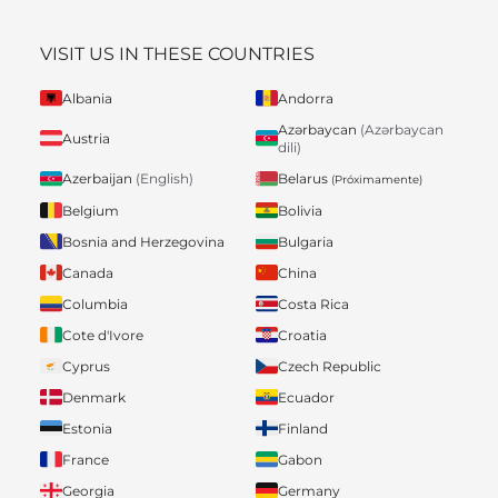
VISIT US IN THESE COUNTRIES
Albania
Andorra
Azərbaycan
(Azərbaycan
Austria
dili)
Belarus
Azerbaijan
(English)
(Próximamente)
Belgium
Bolivia
Bosnia and Herzegovina
Bulgaria
Canada
China
Columbia
Costa Rica
Cote d'Ivore
Croatia
Cyprus
Czech Republic
Denmark
Ecuador
Estonia
Finland
France
Gabon
Georgia
Germany