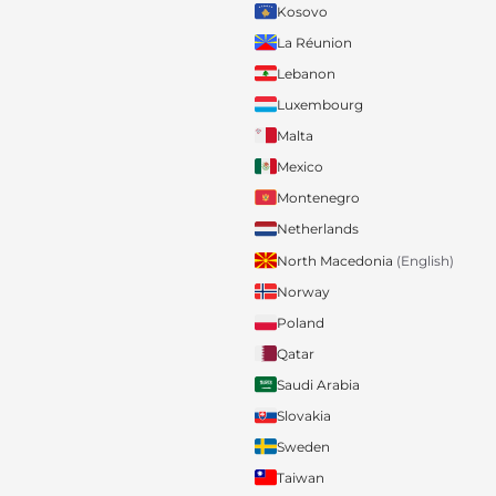
Kosovo
La Réunion
Lebanon
Luxembourg
Malta
Mexico
Montenegro
Netherlands
North Macedonia
(English)
Norway
Poland
Qatar
Saudi Arabia
Slovakia
Sweden
Taiwan