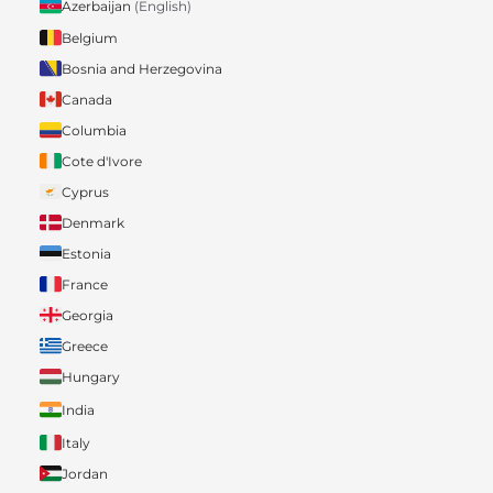
Azerbaijan
(English)
Belgium
Bosnia and Herzegovina
Canada
Columbia
Cote d'Ivore
Cyprus
Denmark
Estonia
France
Georgia
Greece
Hungary
India
Italy
Jordan