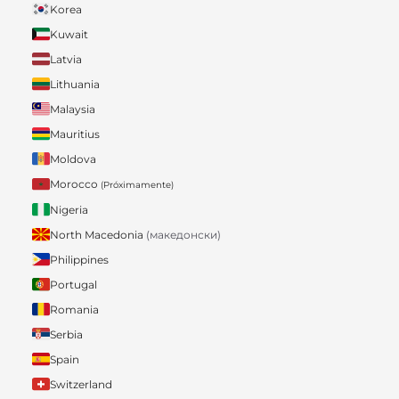
Korea
Kuwait
Latvia
Lithuania
Malaysia
Mauritius
Moldova
Morocco
(Próximamente)
Nigeria
North Macedonia
(македонски)
Philippines
Portugal
Romania
Serbia
Spain
Switzerland