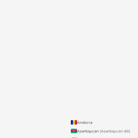
Andorra
Azərbaycan
(Azərbaycan dili)