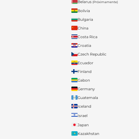
Belarus
(Próximamente)
Bolivia
Bulgaria
China
Costa Rica
Croatia
Czech Republic
Ecuador
Finland
Gabon
Germany
Guatemala
Iceland
Israel
Japan
Kazakhstan