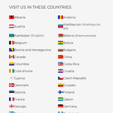
VISIT US IN THESE COUNTRIES
Albania
Andorra
Azərbaycan
(Azərbaycan
Austria
dili)
Belarus
Azerbaijan
(English)
(Próximamente)
Belgium
Bolivia
Bosnia and Herzegovina
Bulgaria
Canada
China
Columbia
Costa Rica
Cote d'Ivore
Croatia
Cyprus
Czech Republic
Denmark
Ecuador
Estonia
Finland
France
Gabon
Georgia
Germany