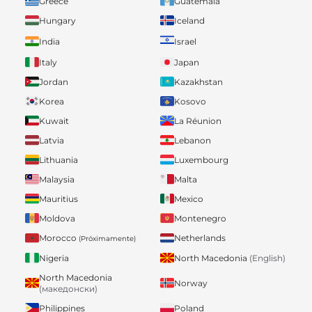
Greece
Guatemala
Hungary
Iceland
India
Israel
Italy
Japan
Jordan
Kazakhstan
Korea
Kosovo
Kuwait
La Réunion
Latvia
Lebanon
Lithuania
Luxembourg
Malaysia
Malta
Mauritius
Mexico
Moldova
Montenegro
Morocco
Netherlands
(Próximamente)
Nigeria
North Macedonia
(English)
North Macedonia
Norway
(македонски)
Philippines
Poland