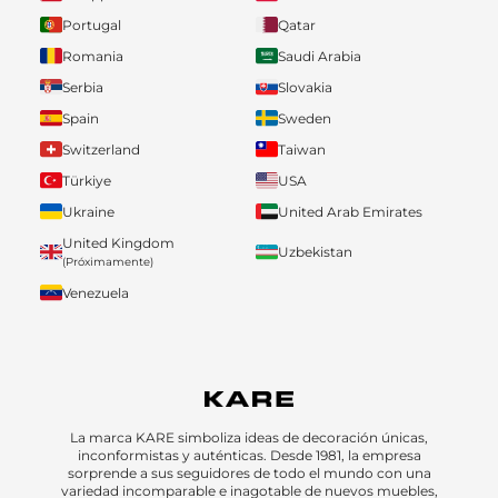
Portugal
Qatar
Romania
Saudi Arabia
Serbia
Slovakia
Spain
Sweden
Switzerland
Taiwan
Türkiye
USA
Ukraine
United Arab Emirates
United Kingdom
Uzbekistan
(Próximamente)
Venezuela
La marca KARE simboliza ideas de decoración únicas,
inconformistas y auténticas. Desde 1981, la empresa
sorprende a sus seguidores de todo el mundo con una
variedad incomparable e inagotable de nuevos muebles,