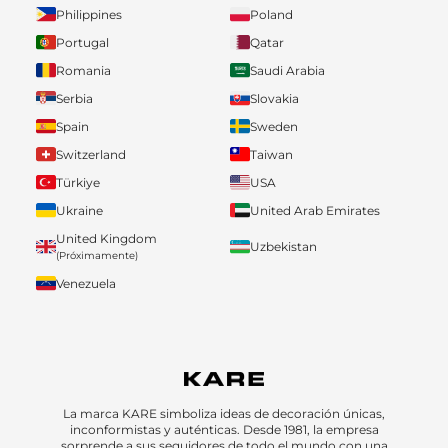
Philippines
Poland
Portugal
Qatar
Romania
Saudi Arabia
Serbia
Slovakia
Spain
Sweden
Switzerland
Taiwan
Türkiye
USA
Ukraine
United Arab Emirates
United Kingdom
Uzbekistan
(Próximamente)
Venezuela
La marca KARE simboliza ideas de decoración únicas,
inconformistas y auténticas. Desde 1981, la empresa
sorprende a sus seguidores de todo el mundo con una