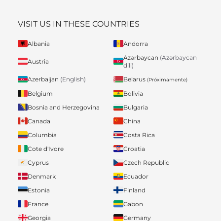
VISIT US IN THESE COUNTRIES
Albania
Andorra
Azərbaycan
(Azərbaycan
Austria
dili)
Belarus
Azerbaijan
(English)
(Próximamente)
Belgium
Bolivia
Bosnia and Herzegovina
Bulgaria
Canada
China
Columbia
Costa Rica
Cote d'Ivore
Croatia
Cyprus
Czech Republic
Denmark
Ecuador
Estonia
Finland
France
Gabon
Georgia
Germany