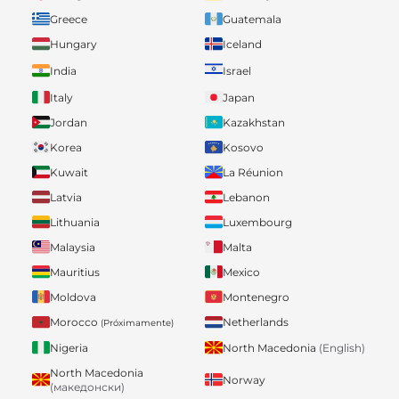
Greece
Guatemala
Hungary
Iceland
India
Israel
Italy
Japan
Jordan
Kazakhstan
Korea
Kosovo
Kuwait
La Réunion
Latvia
Lebanon
Lithuania
Luxembourg
Malaysia
Malta
Mauritius
Mexico
Moldova
Montenegro
Morocco
Netherlands
(Próximamente)
Nigeria
North Macedonia
(English)
North Macedonia
Norway
(македонски)