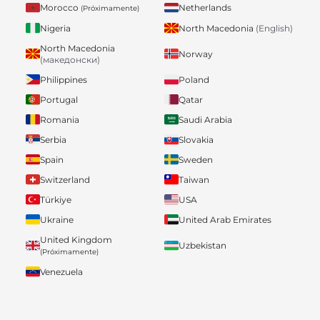
Morocco
Netherlands
(Próximamente)
Nigeria
North Macedonia
(English)
North Macedonia
Norway
(македонски)
Philippines
Poland
Portugal
Qatar
Romania
Saudi Arabia
Serbia
Slovakia
Spain
Sweden
Switzerland
Taiwan
Türkiye
USA
Ukraine
United Arab Emirates
United Kingdom
Uzbekistan
(Próximamente)
Venezuela