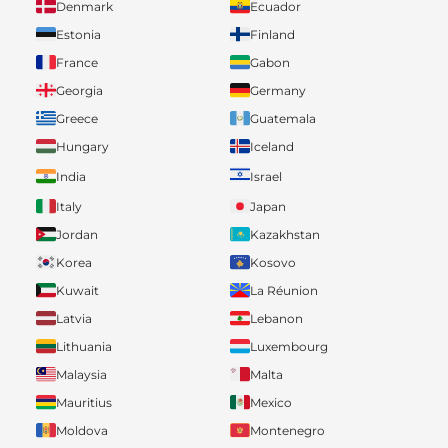
Denmark
Ecuador
Estonia
Finland
France
Gabon
Georgia
Germany
Greece
Guatemala
Hungary
Iceland
India
Israel
Italy
Japan
Jordan
Kazakhstan
Korea
Kosovo
Kuwait
La Réunion
Latvia
Lebanon
Lithuania
Luxembourg
Malaysia
Malta
Mauritius
Mexico
Moldova
Montenegro