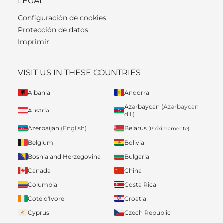
LEGAL
Configuración de cookies
Protección de datos
Imprimir
VISIT US IN THESE COUNTRIES
Albania
Andorra
Azərbaycan
(Azərbaycan
Austria
dili)
Belarus
Azerbaijan
(English)
(Próximamente)
Belgium
Bolivia
Bosnia and Herzegovina
Bulgaria
Canada
China
Columbia
Costa Rica
Cote d'Ivore
Croatia
Cyprus
Czech Republic