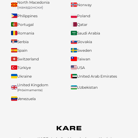
North Macedonia
Norway
(македонски)
Philippines
Poland
Portugal
Qatar
Romania
Saudi Arabia
Serbia
Slovakia
Spain
Sweden
Switzerland
Taiwan
Türkiye
USA
Ukraine
United Arab Emirates
United Kingdom
Uzbekistan
(Próximamente)
Venezuela