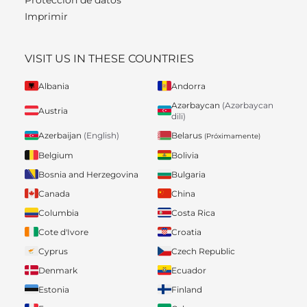
Imprimir
VISIT US IN THESE COUNTRIES
Albania
Andorra
Azərbaycan
(Azərbaycan
Austria
dili)
Belarus
Azerbaijan
(English)
(Próximamente)
Belgium
Bolivia
Bosnia and Herzegovina
Bulgaria
Canada
China
Columbia
Costa Rica
Cote d'Ivore
Croatia
Cyprus
Czech Republic
Denmark
Ecuador
Estonia
Finland