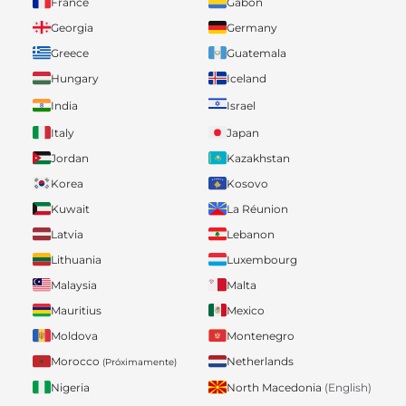
France
Gabon
Georgia
Germany
Greece
Guatemala
Hungary
Iceland
India
Israel
Italy
Japan
Jordan
Kazakhstan
Korea
Kosovo
Kuwait
La Réunion
Latvia
Lebanon
Lithuania
Luxembourg
Malaysia
Malta
Mauritius
Mexico
Moldova
Montenegro
Morocco
Netherlands
(Próximamente)
Nigeria
North Macedonia
(English)