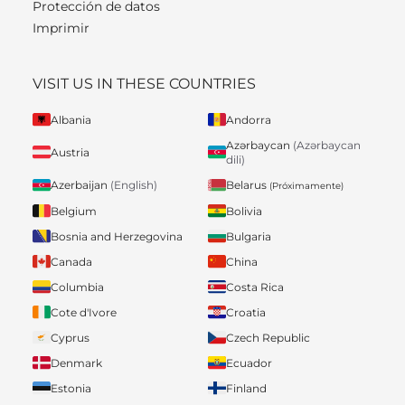
Protección de datos
Imprimir
VISIT US IN THESE COUNTRIES
Albania
Andorra
Azərbaycan
(Azərbaycan
Austria
dili)
Belarus
Azerbaijan
(English)
(Próximamente)
Belgium
Bolivia
Bosnia and Herzegovina
Bulgaria
Canada
China
Columbia
Costa Rica
Cote d'Ivore
Croatia
Cyprus
Czech Republic
Denmark
Ecuador
Estonia
Finland