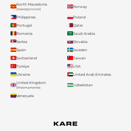
North Macedonia
Norway
(македонски)
Philippines
Poland
Portugal
Qatar
Romania
Saudi Arabia
Serbia
Slovakia
Spain
Sweden
Switzerland
Taiwan
Türkiye
USA
Ukraine
United Arab Emirates
United Kingdom
Uzbekistan
(Próximamente)
Venezuela