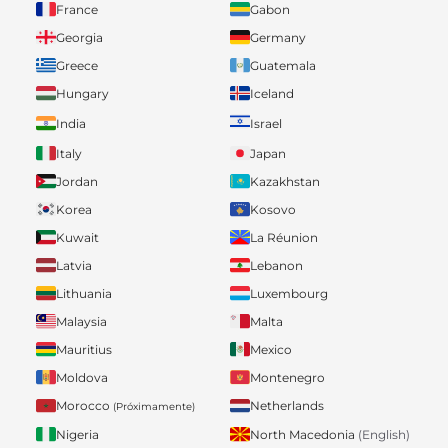
France
Gabon
Georgia
Germany
Greece
Guatemala
Hungary
Iceland
India
Israel
Italy
Japan
Jordan
Kazakhstan
Korea
Kosovo
Kuwait
La Réunion
Latvia
Lebanon
Lithuania
Luxembourg
Malaysia
Malta
Mauritius
Mexico
Moldova
Montenegro
Morocco
Netherlands
(Próximamente)
Nigeria
North Macedonia
(English)