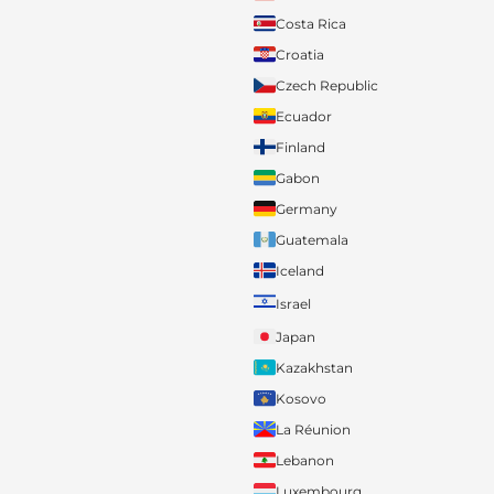
Costa Rica
Croatia
Czech Republic
Ecuador
Finland
Gabon
Germany
Guatemala
Iceland
Israel
Japan
Kazakhstan
Kosovo
La Réunion
Lebanon
Luxembourg