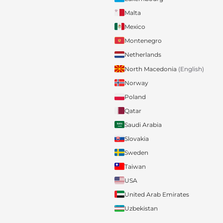
Malta
Mexico
Montenegro
Netherlands
North Macedonia
(English)
Norway
Poland
Qatar
Saudi Arabia
Slovakia
Sweden
Taiwan
USA
United Arab Emirates
Uzbekistan