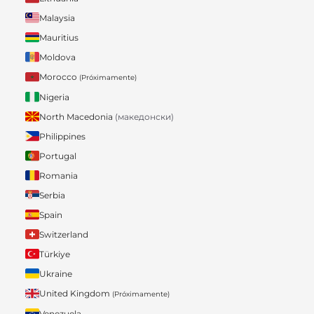
Malaysia
Mauritius
Moldova
Morocco
(Próximamente)
Nigeria
North Macedonia
(македонски)
Philippines
Portugal
Romania
Serbia
Spain
Switzerland
Türkiye
Ukraine
United Kingdom
(Próximamente)
Venezuela