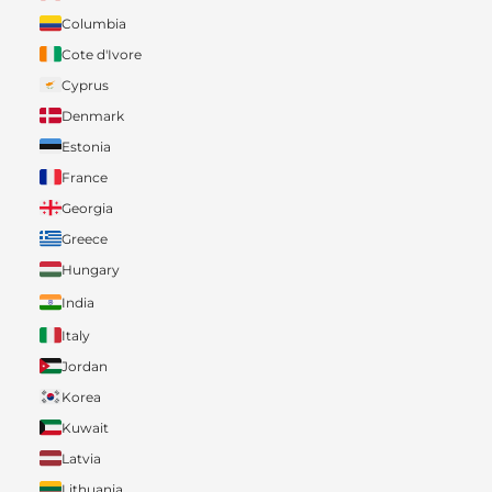
Columbia
Cote d'Ivore
Cyprus
Denmark
Estonia
France
Georgia
Greece
Hungary
India
Italy
Jordan
Korea
Kuwait
Latvia
Lithuania