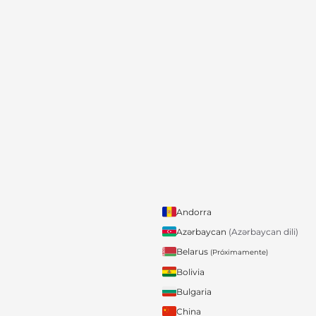
Andorra
Azərbaycan
(Azərbaycan dili)
Belarus
(Próximamente)
Bolivia
Bulgaria
China