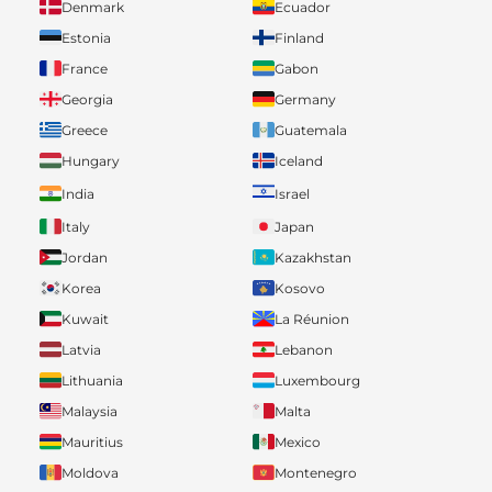
Denmark
Ecuador
Estonia
Finland
France
Gabon
Georgia
Germany
Greece
Guatemala
Hungary
Iceland
India
Israel
Italy
Japan
Jordan
Kazakhstan
Korea
Kosovo
Kuwait
La Réunion
Latvia
Lebanon
Lithuania
Luxembourg
Malaysia
Malta
Mauritius
Mexico
Moldova
Montenegro