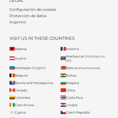
LEGAL
Configuración de cookies
Protección de datos
Imprimir
VISIT US IN THESE COUNTRIES
Albania
Andorra
Azərbaycan
(Azərbaycan
Austria
dili)
Belarus
Azerbaijan
(English)
(Próximamente)
Belgium
Bolivia
Bosnia and Herzegovina
Bulgaria
Canada
China
Columbia
Costa Rica
Cote d'Ivore
Croatia
Cyprus
Czech Republic