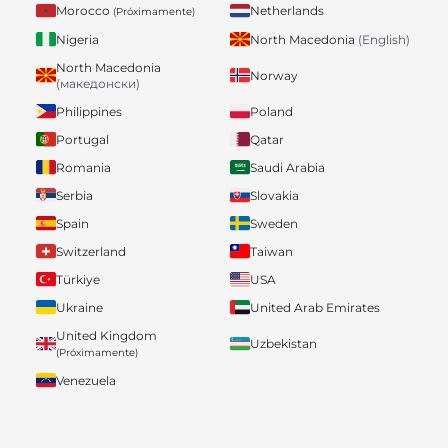
Morocco
Netherlands
(Próximamente)
Nigeria
North Macedonia
(English)
North Macedonia
Norway
(македонски)
Philippines
Poland
Portugal
Qatar
Romania
Saudi Arabia
Serbia
Slovakia
Spain
Sweden
Switzerland
Taiwan
Türkiye
USA
Ukraine
United Arab Emirates
United Kingdom
Uzbekistan
(Próximamente)
Venezuela