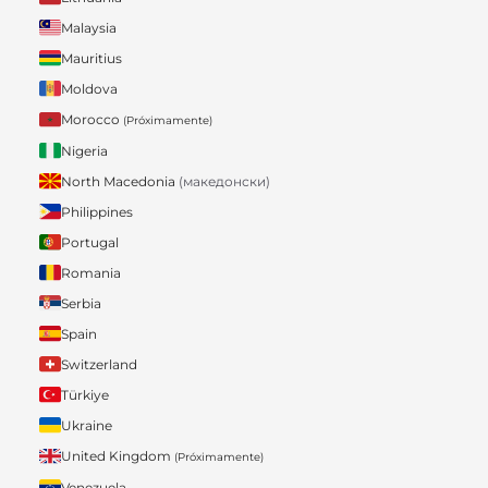
Malaysia
Mauritius
Moldova
Morocco
(Próximamente)
Nigeria
North Macedonia
(македонски)
Philippines
Portugal
Romania
Serbia
Spain
Switzerland
Türkiye
Ukraine
United Kingdom
(Próximamente)
Venezuela