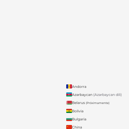
Andorra
Azərbaycan
(Azərbaycan dili)
Belarus
(Próximamente)
Bolivia
Bulgaria
China