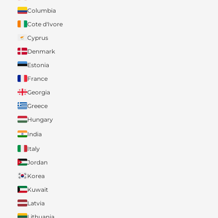
Columbia
Cote d'Ivore
Cyprus
Denmark
Estonia
France
Georgia
Greece
Hungary
India
Italy
Jordan
Korea
Kuwait
Latvia
Lithuania