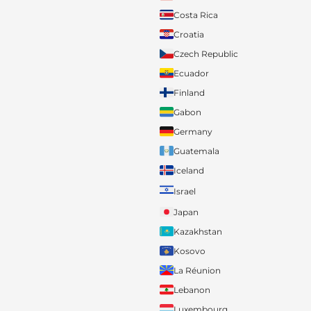
Costa Rica
Croatia
Czech Republic
Ecuador
Finland
Gabon
Germany
Guatemala
Iceland
Israel
Japan
Kazakhstan
Kosovo
La Réunion
Lebanon
Luxembourg