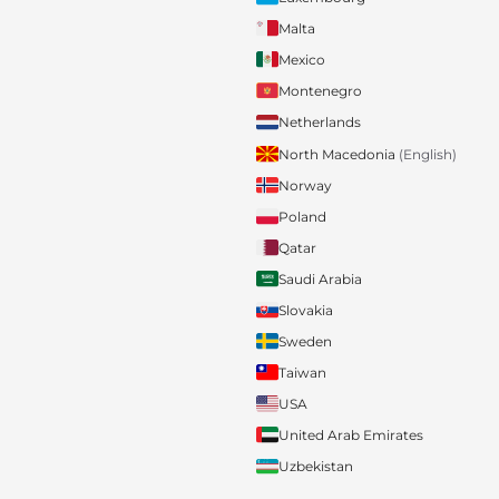
Malta
Mexico
Montenegro
Netherlands
North Macedonia
(English)
Norway
Poland
Qatar
Saudi Arabia
Slovakia
Sweden
Taiwan
USA
United Arab Emirates
Uzbekistan