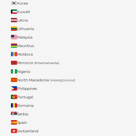
Korea
Kuwait
Latvia
Lithuania
Malaysia
Mauritius
Moldova
Morocco
(Próximamente)
Nigeria
North Macedonia
(македонски)
Philippines
Portugal
Romania
Serbia
Spain
Switzerland