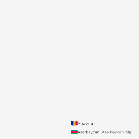
Andorra
Azərbaycan
(Azərbaycan dili)