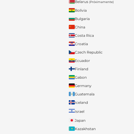
Belarus
(Próximamente)
Bolivia
Bulgaria
China
Costa Rica
Croatia
Czech Republic
Ecuador
Finland
Gabon
Germany
Guatemala
Iceland
Israel
Japan
Kazakhstan