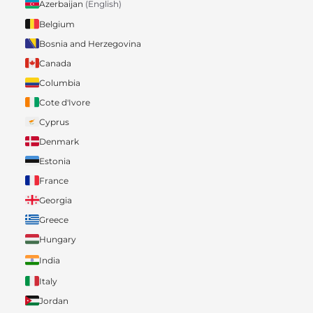
Azerbaijan
(English)
Belgium
Bosnia and Herzegovina
Canada
Columbia
Cote d'Ivore
Cyprus
Denmark
Estonia
France
Georgia
Greece
Hungary
India
Italy
Jordan