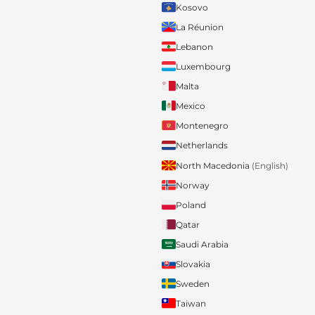
Kosovo
La Réunion
Lebanon
Luxembourg
Malta
Mexico
Montenegro
Netherlands
North Macedonia
(English)
Norway
Poland
Qatar
Saudi Arabia
Slovakia
Sweden
Taiwan