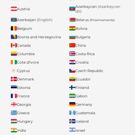
Azərbaycan
(Azərbaycan
Austria
dili)
Belarus
Azerbaijan
(English)
(Próximamente)
Belgium
Bolivia
Bosnia and Herzegovina
Bulgaria
Canada
China
Columbia
Costa Rica
Cote d'Ivore
Croatia
Cyprus
Czech Republic
Denmark
Ecuador
Estonia
Finland
France
Gabon
Georgia
Germany
Greece
Guatemala
Hungary
Iceland
India
Israel