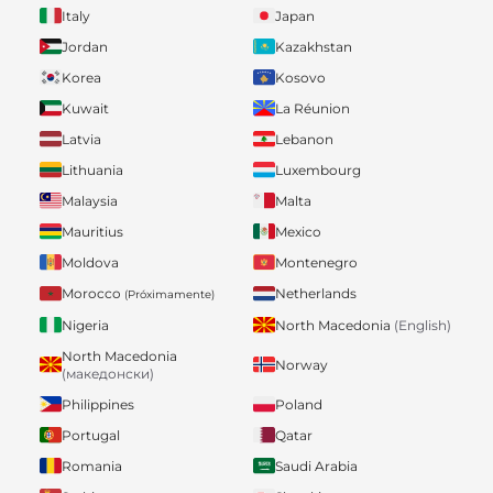
Italy
Japan
Jordan
Kazakhstan
Korea
Kosovo
Kuwait
La Réunion
Latvia
Lebanon
Lithuania
Luxembourg
Malaysia
Malta
Mauritius
Mexico
Moldova
Montenegro
Morocco
Netherlands
(Próximamente)
Nigeria
North Macedonia
(English)
North Macedonia
Norway
(македонски)
Philippines
Poland
Portugal
Qatar
Romania
Saudi Arabia