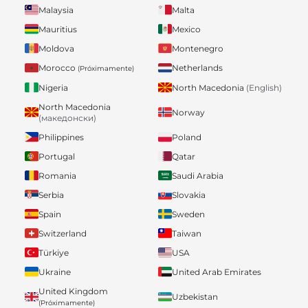
Malaysia
Malta
Mauritius
Mexico
Moldova
Montenegro
Morocco
Netherlands
(Próximamente)
Nigeria
North Macedonia
(English)
North Macedonia
Norway
(македонски)
Philippines
Poland
Portugal
Qatar
Romania
Saudi Arabia
Serbia
Slovakia
Spain
Sweden
Switzerland
Taiwan
Türkiye
USA
Ukraine
United Arab Emirates
United Kingdom
Uzbekistan
(Próximamente)