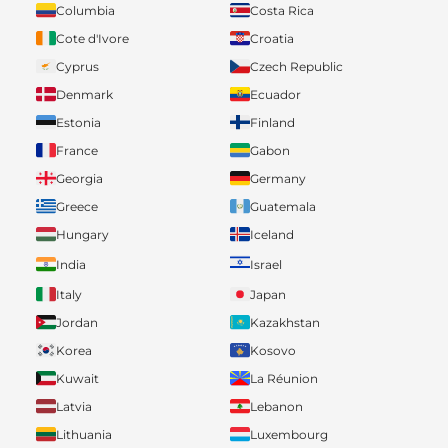
Columbia
Costa Rica
Cote d'Ivore
Croatia
Cyprus
Czech Republic
Denmark
Ecuador
Estonia
Finland
France
Gabon
Georgia
Germany
Greece
Guatemala
Hungary
Iceland
India
Israel
Italy
Japan
Jordan
Kazakhstan
Korea
Kosovo
Kuwait
La Réunion
Latvia
Lebanon
Lithuania
Luxembourg