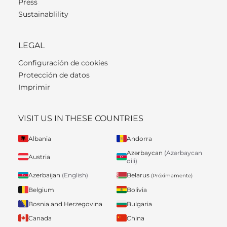
Press
Sustainablility
LEGAL
Configuración de cookies
Protección de datos
Imprimir
VISIT US IN THESE COUNTRIES
Albania
Andorra
Azərbaycan
(Azərbaycan
Austria
dili)
Belarus
Azerbaijan
(English)
(Próximamente)
Belgium
Bolivia
Bosnia and Herzegovina
Bulgaria
Canada
China