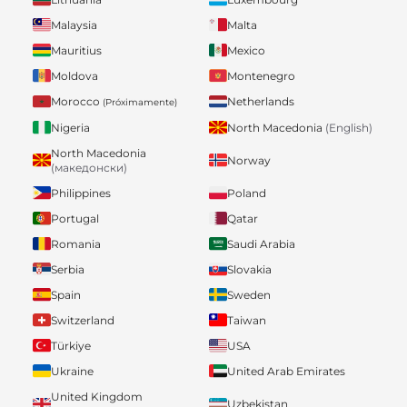
Malaysia
Malta
Mauritius
Mexico
Moldova
Montenegro
Morocco
Netherlands
(Próximamente)
Nigeria
North Macedonia
(English)
North Macedonia
Norway
(македонски)
Philippines
Poland
Portugal
Qatar
Romania
Saudi Arabia
Serbia
Slovakia
Spain
Sweden
Switzerland
Taiwan
Türkiye
USA
Ukraine
United Arab Emirates
United Kingdom
Uzbekistan