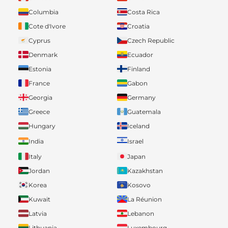
Columbia
Costa Rica
Cote d'Ivore
Croatia
Cyprus
Czech Republic
Denmark
Ecuador
Estonia
Finland
France
Gabon
Georgia
Germany
Greece
Guatemala
Hungary
Iceland
India
Israel
Italy
Japan
Jordan
Kazakhstan
Korea
Kosovo
Kuwait
La Réunion
Latvia
Lebanon
Lithuania
Luxembourg