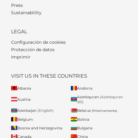
Press
Sustainablility
LEGAL
Configuración de cookies
Protección de datos
Imprimir
VISIT US IN THESE COUNTRIES
Albania
Andorra
Azərbaycan
(Azərbaycan
Austria
dili)
Belarus
Azerbaijan
(English)
(Próximamente)
Belgium
Bolivia
Bosnia and Herzegovina
Bulgaria
Canada
China