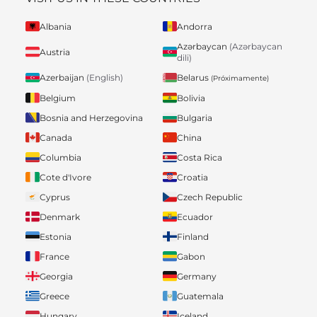
Albania
Andorra
Azərbaycan
(Azərbaycan
Austria
dili)
Belarus
Azerbaijan
(English)
(Próximamente)
Belgium
Bolivia
Bosnia and Herzegovina
Bulgaria
Canada
China
Columbia
Costa Rica
Cote d'Ivore
Croatia
Cyprus
Czech Republic
Denmark
Ecuador
Estonia
Finland
France
Gabon
Georgia
Germany
Greece
Guatemala
Hungary
Iceland