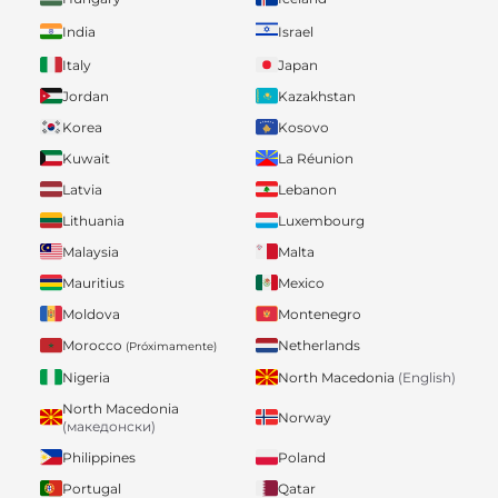
India
Israel
Italy
Japan
Jordan
Kazakhstan
Korea
Kosovo
Kuwait
La Réunion
Latvia
Lebanon
Lithuania
Luxembourg
Malaysia
Malta
Mauritius
Mexico
Moldova
Montenegro
Morocco
Netherlands
(Próximamente)
Nigeria
North Macedonia
(English)
North Macedonia
Norway
(македонски)
Philippines
Poland
Portugal
Qatar