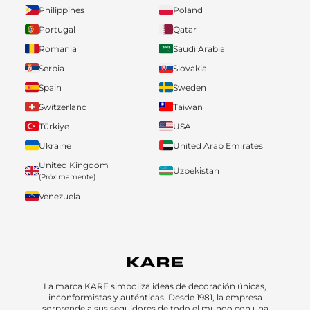
Philippines
Poland
Portugal
Qatar
Romania
Saudi Arabia
Serbia
Slovakia
Spain
Sweden
Switzerland
Taiwan
Türkiye
USA
Ukraine
United Arab Emirates
United Kingdom
Uzbekistan
(Próximamente)
Venezuela
La marca KARE simboliza ideas de decoración únicas,
inconformistas y auténticas. Desde 1981, la empresa
sorprende a sus seguidores de todo el mundo con una