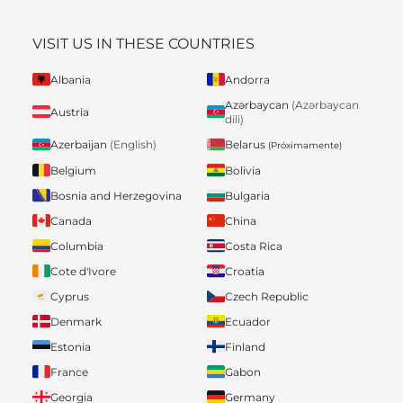
VISIT US IN THESE COUNTRIES
Albania
Andorra
Azərbaycan
(Azərbaycan
Austria
dili)
Belarus
Azerbaijan
(English)
(Próximamente)
Belgium
Bolivia
Bosnia and Herzegovina
Bulgaria
Canada
China
Columbia
Costa Rica
Cote d'Ivore
Croatia
Cyprus
Czech Republic
Denmark
Ecuador
Estonia
Finland
France
Gabon
Georgia
Germany