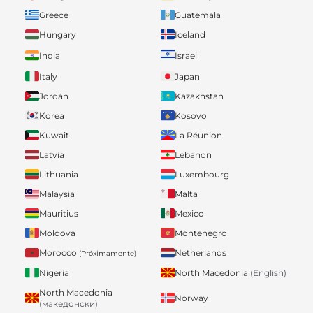
Greece
Guatemala
Hungary
Iceland
India
Israel
Italy
Japan
Jordan
Kazakhstan
Korea
Kosovo
Kuwait
La Réunion
Latvia
Lebanon
Lithuania
Luxembourg
Malaysia
Malta
Mauritius
Mexico
Moldova
Montenegro
Morocco
Netherlands
(Próximamente)
Nigeria
North Macedonia
(English)
North Macedonia
Norway
(македонски)