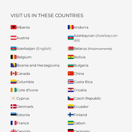
VISIT US IN THESE COUNTRIES
Albania
Andorra
Azərbaycan
(Azərbaycan
Austria
dili)
Belarus
Azerbaijan
(English)
(Próximamente)
Belgium
Bolivia
Bosnia and Herzegovina
Bulgaria
Canada
China
Columbia
Costa Rica
Cote d'Ivore
Croatia
Cyprus
Czech Republic
Denmark
Ecuador
Estonia
Finland
France
Gabon
Georgia
Germany