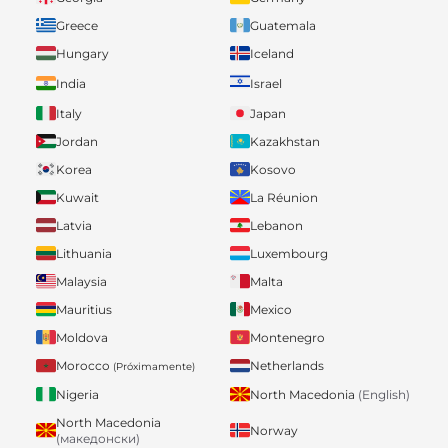
Greece
Guatemala
Hungary
Iceland
India
Israel
Italy
Japan
Jordan
Kazakhstan
Korea
Kosovo
Kuwait
La Réunion
Latvia
Lebanon
Lithuania
Luxembourg
Malaysia
Malta
Mauritius
Mexico
Moldova
Montenegro
Morocco
Netherlands
(Próximamente)
Nigeria
North Macedonia
(English)
North Macedonia
Norway
(македонски)