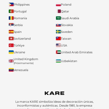
Philippines
Poland
Portugal
Qatar
Romania
Saudi Arabia
Serbia
Slovakia
Spain
Sweden
Switzerland
Taiwan
Türkiye
USA
Ukraine
United Arab Emirates
United Kingdom
Uzbekistan
(Próximamente)
Venezuela
La marca KARE simboliza ideas de decoración únicas,
inconformistas y auténticas. Desde 1981, la empresa