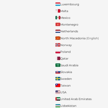
Luxembourg
Malta
Mexico
Montenegro
Netherlands
North Macedonia
(English)
Norway
Poland
Qatar
Saudi Arabia
Slovakia
Sweden
Taiwan
USA
United Arab Emirates
Uzbekistan