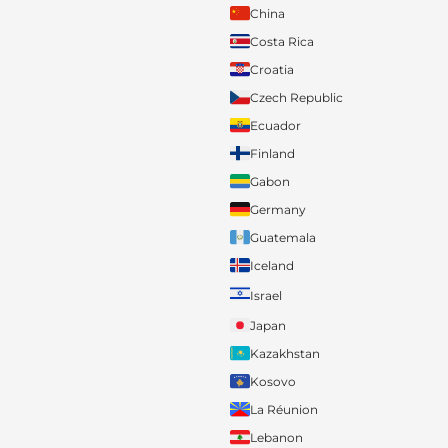
China
Costa Rica
Croatia
Czech Republic
Ecuador
Finland
Gabon
Germany
Guatemala
Iceland
Israel
Japan
Kazakhstan
Kosovo
La Réunion
Lebanon