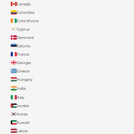
Canada
Columbia
Cote d'Ivore
Cyprus
Denmark
Estonia
France
Georgia
Greece
Hungary
India
Italy
Jordan
Korea
Kuwait
Latvia