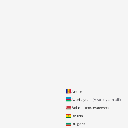
Andorra
Azərbaycan
(Azərbaycan dili)
Belarus
(Próximamente)
Bolivia
Bulgaria