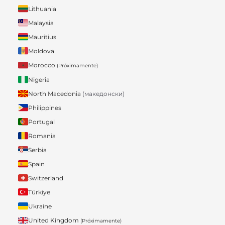
Lithuania
Malaysia
Mauritius
Moldova
Morocco
(Próximamente)
Nigeria
North Macedonia
(македонски)
Philippines
Portugal
Romania
Serbia
Spain
Switzerland
Türkiye
Ukraine
United Kingdom
(Próximamente)