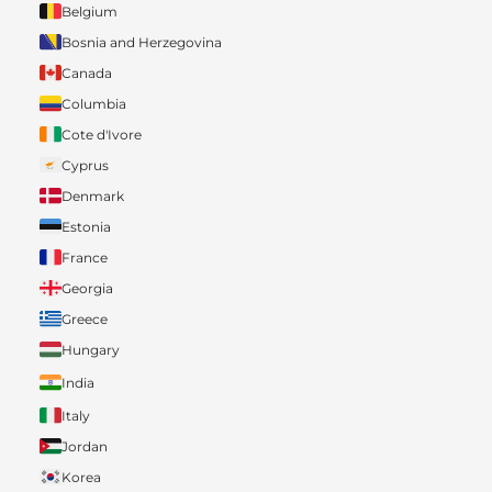
Belgium
Bosnia and Herzegovina
Canada
Columbia
Cote d'Ivore
Cyprus
Denmark
Estonia
France
Georgia
Greece
Hungary
India
Italy
Jordan
Korea