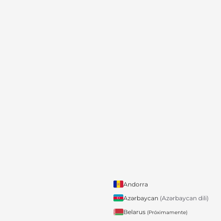
Andorra
Azərbaycan
(Azərbaycan dili)
Belarus
(Próximamente)