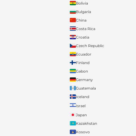
Bolivia
Bulgaria
China
Costa Rica
Croatia
Czech Republic
Ecuador
Finland
Gabon
Germany
Guatemala
Iceland
Israel
Japan
Kazakhstan
Kosovo