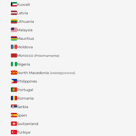
Kuwait
Latvia
Lithuania
Malaysia
Mauritius
Moldova
Morocco
(Próximamente)
Nigeria
North Macedonia
(македонски)
Philippines
Portugal
Romania
Serbia
Spain
Switzerland
Türkiye