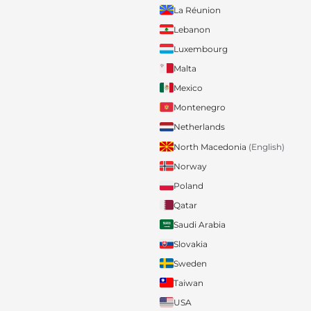
La Réunion
Lebanon
Luxembourg
Malta
Mexico
Montenegro
Netherlands
North Macedonia
(English)
Norway
Poland
Qatar
Saudi Arabia
Slovakia
Sweden
Taiwan
USA